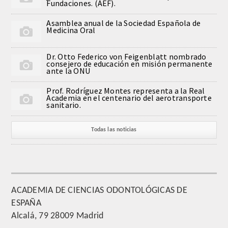
Fundaciones. (AEF).
QUIRURGICA
Asamblea anual de la Sociedad Española de
Medicina Oral
ODONTOLOGIA CONSERVADORA
Dr. Otto Federico von Feigenblatt nombrado
ORTOGNATIA
consejero de educación en misión permanente
ante la ONU
NÚMERO
Prof. Rodríguez Montes representa a la Real
Academia en el centenario del aerotransporte
sanitario.
Alfabético
Todas las noticias
Número de Medalla
CORRESPONDIENTES
SUPERNUMERARIOS
ACADEMIA DE CIENCIAS ODONTOLÓGICAS DE
ESPAÑA
HONOR
Alcalá, 79 28009 Madrid