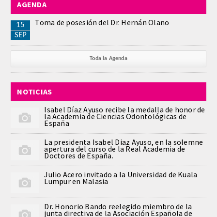
AGENDA
REGLAMENTO
Toma de posesión del Dr. Hernán Olano
15
SEP
ACADEMICOS
Toda la Agenda
SECCIONES
NOTICIAS
CIENCIAS BASICAS MEDICAS
AFINES A LA ODONTOLOGIA
Isabel Díaz Ayuso recibe la medalla de honor de
la Academia de Ciencias Odontológicas de
España
HUMANIDADES Y CIENCIAS
La presidenta Isabel Diaz Ayuso, en la solemne
MEDICO-JURIDICAS
apertura del curso de la Real Academia de
Doctores de España.
PREVENCION,PROMOCION DE LA
Julio Acero invitado a la Universidad de Kuala
SALUD Y GESTION NUEVAS
Lumpur en Malasia
TECNOLOGIAS SANITARIAS
Dr. Honorio Bando reelegido miembro de la
junta directiva de la Asociación Española de
ESTOMATOLOGIA MEDICO-