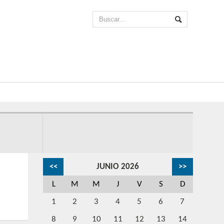
<<
JUNIO 2026
>>
L
M
M
J
V
S
D
1
2
3
4
5
6
7
8
9
10
11
12
13
14