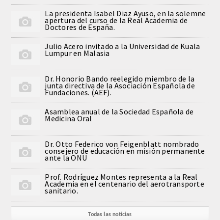
CORRESPONDIENTES EXTRANJEROS
La presidenta Isabel Diaz Ayuso, en la solemne
apertura del curso de la Real Academia de
Doctores de España.
HISTÓRICO DE ACADÉMICOS
Julio Acero invitado a la Universidad de Kuala
Lumpur en Malasia
Número
Dr. Honorio Bando reelegido miembro de la
junta directiva de la Asociación Española de
Honor
Fundaciones. (AEF).
Correspondientes
Asamblea anual de la Sociedad Española de
Medicina Oral
Correspondientes Extranjeros
Dr. Otto Federico von Feigenblatt nombrado
consejero de educación en misión permanente
ante la ONU
ACTIVIDADES
Prof. Rodríguez Montes representa a la Real
Academia en el centenario del aerotransporte
Actividades realizadas
sanitario.
Videoteca
Todas las noticias