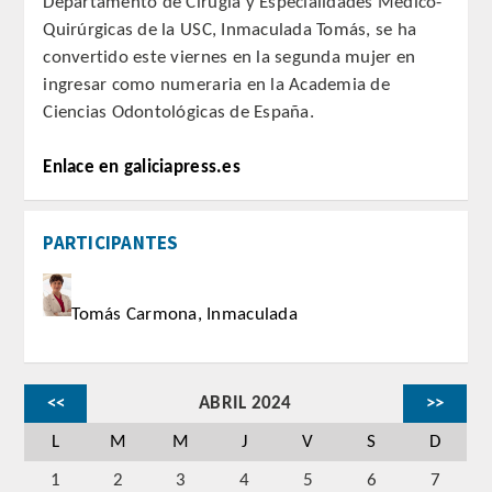
Departamento de Cirugía y Especialidades Médico-
Quirúrgicas de la USC, Inmaculada Tomás, se ha
REGLAMENTO
convertido este viernes en la segunda mujer en
ingresar como numeraria en la Academia de
ACADEMICOS
Ciencias Odontológicas de España.
SECCIONES
Enlace en galiciapress.es
CIENCIAS BASICAS MEDICAS
PARTICIPANTES
AFINES A LA ODONTOLOGIA
HUMANIDADES Y CIENCIAS
Tomás Carmona, Inmaculada
MEDICO-JURIDICAS
PREVENCION,PROMOCION DE LA
<<
ABRIL 2024
>>
SALUD Y GESTION NUEVAS
TECNOLOGIAS SANITARIAS
L
M
M
J
V
S
D
1
2
3
4
5
6
7
ESTOMATOLOGIA MEDICO-