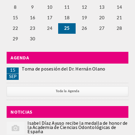
QUIRURGICA
8
9
10
11
12
13
14
15
16
17
18
19
20
21
ODONTOLOGIA CONSERVADORA
22
23
24
25
26
27
28
ORTOGNATIA
29
30
NÚMERO
AGENDA
Alfabético
Toma de posesión del Dr. Hernán Olano
15
SEP
Número de Medalla
Toda la Agenda
CORRESPONDIENTES
NOTICIAS
SUPERNUMERARIOS
Isabel Díaz Ayuso recibe la medalla de honor de
la Academia de Ciencias Odontológicas de
HONOR
España