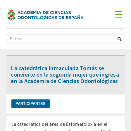
☰
INICIO
ACADEMIA
BIENVENIDA DEL PRESIDENTE
La catedrática Inmaculada Tomás se
DATOS HISTÓRICOS
convierte en la segunda mujer que ingresa
en la Academia de Ciencias Odontológicas
Historia
Presidentes
JUNTA DE GOBIERNO
La catedrática del área de Estomatoloxía en el
ESTATUTOS