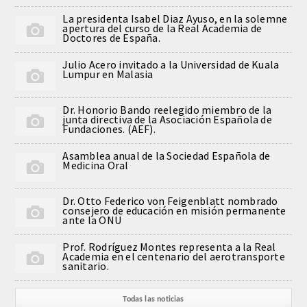
CORRESPONDIENTES EXTRANJEROS
La presidenta Isabel Diaz Ayuso, en la solemne
apertura del curso de la Real Academia de
Doctores de España.
HISTÓRICO DE ACADÉMICOS
Julio Acero invitado a la Universidad de Kuala
Lumpur en Malasia
Número
Dr. Honorio Bando reelegido miembro de la
junta directiva de la Asociación Española de
Honor
Fundaciones. (AEF).
Correspondientes
Asamblea anual de la Sociedad Española de
Medicina Oral
Correspondientes Extranjeros
Dr. Otto Federico von Feigenblatt nombrado
consejero de educación en misión permanente
ante la ONU
ACTIVIDADES
Prof. Rodríguez Montes representa a la Real
Academia en el centenario del aerotransporte
Actividades realizadas
sanitario.
Videoteca
Todas las noticias