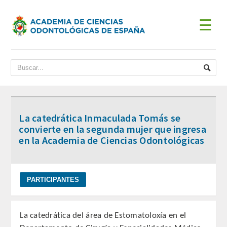
☰
INICIO
ACADEMIA
BIENVENIDA DEL PRESIDENTE
La catedrática Inmaculada Tomás se
DATOS HISTÓRICOS
convierte en la segunda mujer que ingresa
en la Academia de Ciencias Odontológicas
Historia
Presidentes
JUNTA DE GOBIERNO
La catedrática del área de Estomatoloxía en el
ESTATUTOS