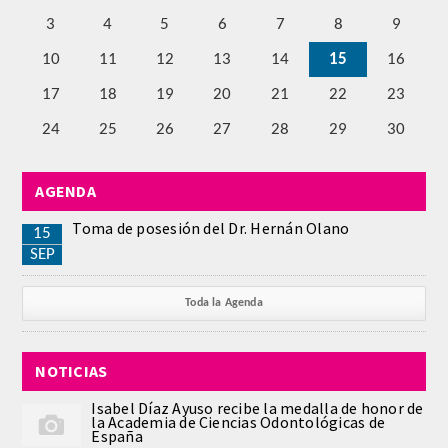
QUIRURGICA
3
4
5
6
7
8
9
10
11
12
13
14
15
16
ODONTOLOGIA CONSERVADORA
17
18
19
20
21
22
23
ORTOGNATIA
24
25
26
27
28
29
30
NÚMERO
AGENDA
Alfabético
Toma de posesión del Dr. Hernán Olano
15
SEP
Número de Medalla
Toda la Agenda
CORRESPONDIENTES
NOTICIAS
SUPERNUMERARIOS
Isabel Díaz Ayuso recibe la medalla de honor de
la Academia de Ciencias Odontológicas de
HONOR
España