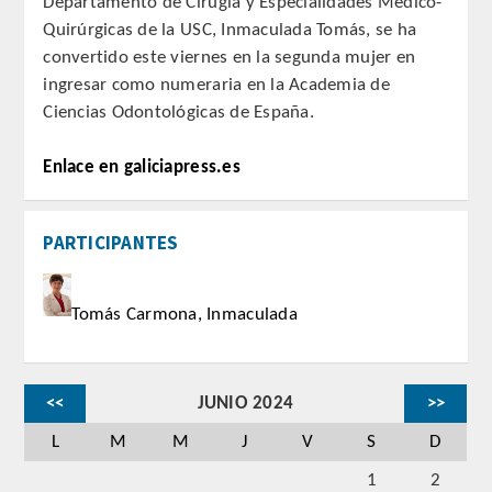
Departamento de Cirugía y Especialidades Médico-
Quirúrgicas de la USC, Inmaculada Tomás, se ha
REGLAMENTO
convertido este viernes en la segunda mujer en
ingresar como numeraria en la Academia de
ACADEMICOS
Ciencias Odontológicas de España.
SECCIONES
Enlace en galiciapress.es
CIENCIAS BASICAS MEDICAS
PARTICIPANTES
AFINES A LA ODONTOLOGIA
HUMANIDADES Y CIENCIAS
Tomás Carmona, Inmaculada
MEDICO-JURIDICAS
PREVENCION,PROMOCION DE LA
<<
JUNIO 2024
>>
SALUD Y GESTION NUEVAS
TECNOLOGIAS SANITARIAS
L
M
M
J
V
S
D
1
2
ESTOMATOLOGIA MEDICO-