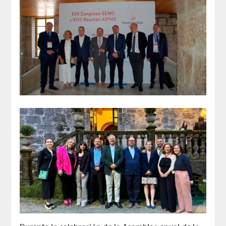
REGLAMENTO
ACADEMICOS
SECCIONES
CIENCIAS BASICAS MEDICAS
AFINES A LA ODONTOLOGIA
HUMANIDADES Y CIENCIAS
MEDICO-JURIDICAS
PREVENCION,PROMOCION DE LA
SALUD Y GESTION NUEVAS
TECNOLOGIAS SANITARIAS
ESTOMATOLOGIA MEDICO-