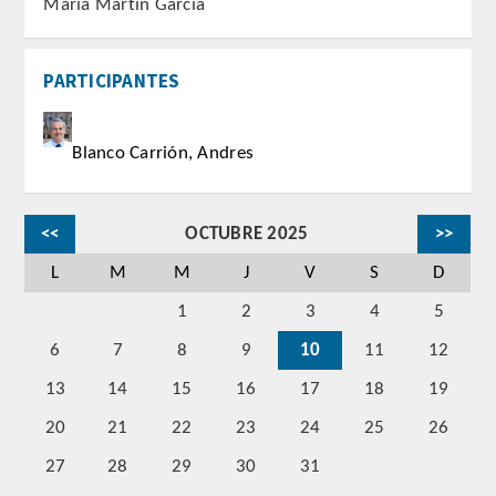
María Martín García
CORRESPONDIENTES EXTRANJEROS
PARTICIPANTES
HISTÓRICO DE ACADÉMICOS
Número
Blanco Carrión, Andres
Honor
<<
OCTUBRE 2025
>>
Correspondientes
L
M
M
J
V
S
D
Correspondientes Extranjeros
1
2
3
4
5
6
7
8
9
10
11
12
ACTIVIDADES
13
14
15
16
17
18
19
Actividades realizadas
20
21
22
23
24
25
26
27
28
29
30
31
Videoteca