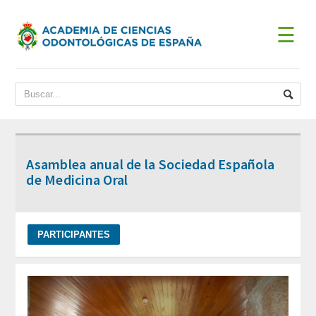
☰
INICIO
ACADEMIA
BIENVENIDA DEL PRESIDENTE
Asamblea anual de la Sociedad Española
DATOS HISTÓRICOS
de Medicina Oral
Historia
Presidentes
JUNTA DE GOBIERNO
ESTATUTOS