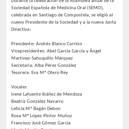
Durante la celebración de la Asamblea anual de la
QUIRURGICA
Sociedad Española de Medicina Oral (SEMO),
celebrada en Santiago de Compostela, se eligió al
ODONTOLOGIA CONSERVADORA
nuevo Presidente de la Sociedad y a la nueva Junta
Directiva:
ORTOGNATIA
Presidente: Andrés Blanco Carrión
NÚMERO
Vicepresidentes: Abel García García y Ángel
Martínez-Sahuquillo Márquez
Alfabético
Secretaria: Alba Pérez González
Tesorera: Eva Mª Otero Rey
Número de Medalla
Vocales
CORRESPONDIENTES
Irene Lafuente Ibáñez de Mendoza
Beatriz González Navarro
SUPERNUMERARIOS
Leticia Mª Bagán Debon
Rosa Mª López-Pintor Muñoz
HONOR
Francisco José Gómez García