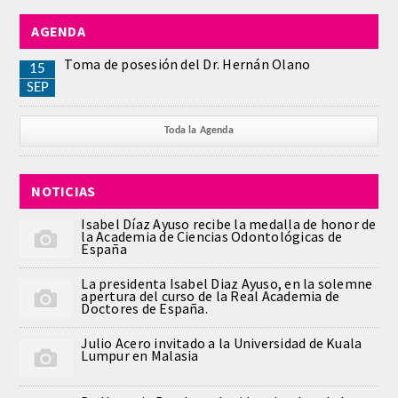
PUBLICACIONES
AGENDA
Toma de posesión del Dr. Hernán Olano
DICCIONARIO ODONTOLÓGICO
15
SEP
ANALES
Toda la Agenda
Números anteriores
NOTICIAS
APERTURA DE CURSO
Isabel Díaz Ayuso recibe la medalla de honor de
la Academia de Ciencias Odontológicas de
MONOGRAFÍAS
España
La presidenta Isabel Diaz Ayuso, en la solemne
NEWSLETTER EXTRAORDINARIA
apertura del curso de la Real Academia de
Doctores de España.
CONVENIOS
Julio Acero invitado a la Universidad de Kuala
Lumpur en Malasia
PRENSA