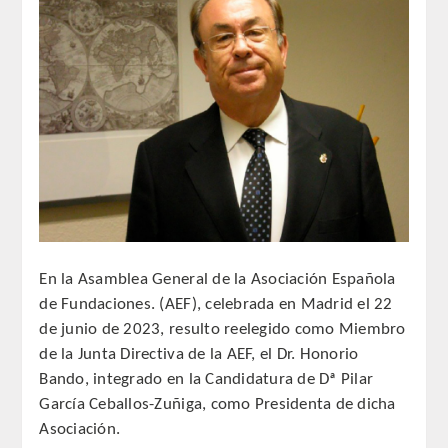
REGLAMENTO
ACADEMICOS
SECCIONES
CIENCIAS BASICAS MEDICAS
AFINES A LA ODONTOLOGIA
HUMANIDADES Y CIENCIAS
En la Asamblea General de la Asociación Española
MEDICO-JURIDICAS
de Fundaciones. (AEF), celebrada en Madrid el 22
de junio de 2023, resulto reelegido como Miembro
PREVENCION,PROMOCION DE LA
de la Junta Directiva de la AEF, el Dr. Honorio
SALUD Y GESTION NUEVAS
Bando, integrado en la Candidatura de Dª Pilar
TECNOLOGIAS SANITARIAS
García Ceballos-Zuñiga, como Presidenta de dicha
Asociación.
ESTOMATOLOGIA MEDICO-