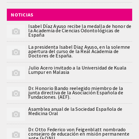
PUBLICACIONES
NOTICIAS
DICCIONARIO ODONTOLÓGICO
Isabel Díaz Ayuso recibe la medalla de honor de
la Academia de Ciencias Odontológicas de
España
ANALES
La presidenta Isabel Diaz Ayuso, en la solemne
apertura del curso de la Real Academia de
Números anteriores
Doctores de España.
Julio Acero invitado a la Universidad de Kuala
APERTURA DE CURSO
Lumpur en Malasia
MONOGRAFÍAS
Dr. Honorio Bando reelegido miembro de la
junta directiva de la Asociación Española de
Fundaciones. (AEF).
NEWSLETTER EXTRAORDINARIA
Asamblea anual de la Sociedad Española de
Medicina Oral
CONVENIOS
Dr. Otto Federico von Feigenblatt nombrado
PRENSA
consejero de educación en misión permanente
ante la ONU