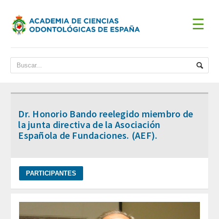
☰
INICIO
ACADEMIA
BIENVENIDA DEL PRESIDENTE
Dr. Honorio Bando reelegido miembro de
DATOS HISTÓRICOS
la junta directiva de la Asociación
Española de Fundaciones. (AEF).
Historia
Presidentes
JUNTA DE GOBIERNO
ESTATUTOS