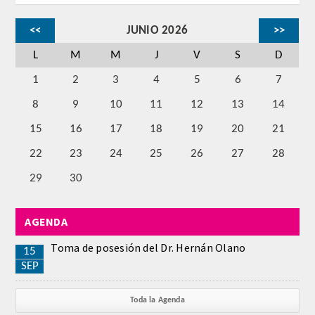
CORRESPONDIENTES EXTRANJEROS
<<
JUNIO 2026
>>
HISTÓRICO DE ACADÉMICOS
L
M
M
J
V
S
D
1
2
3
4
5
6
7
Número
8
9
10
11
12
13
14
Honor
15
16
17
18
19
20
21
22
23
24
25
26
27
28
Correspondientes
29
30
Correspondientes Extranjeros
AGENDA
ACTIVIDADES
Toma de posesión del Dr. Hernán Olano
15
Actividades realizadas
SEP
Videoteca
Toda la Agenda