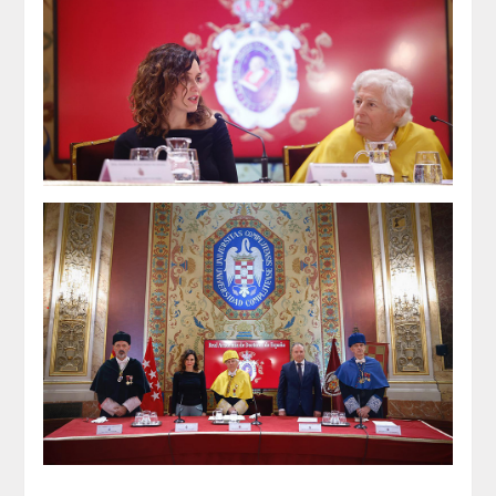
QUIRURGICA
ODONTOLOGIA CONSERVADORA
ORTOGNATIA
NÚMERO
Alfabético
Número de Medalla
CORRESPONDIENTES
SUPERNUMERARIOS
HONOR