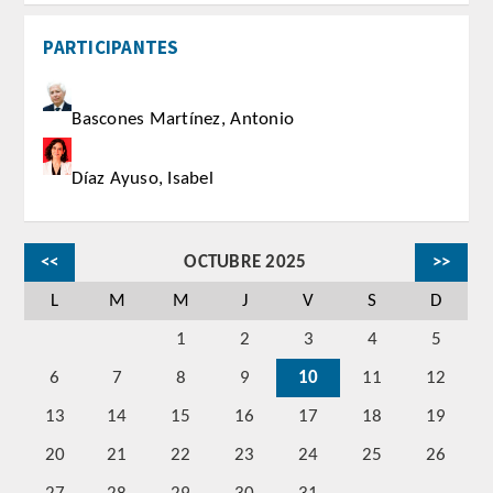
CORRESPONDIENTES EXTRANJEROS
PARTICIPANTES
HISTÓRICO DE ACADÉMICOS
Bascones Martínez, Antonio
Número
Díaz Ayuso, Isabel
Honor
Correspondientes
<<
OCTUBRE 2025
>>
Correspondientes Extranjeros
L
M
M
J
V
S
D
1
2
3
4
5
ACTIVIDADES
6
7
8
9
10
11
12
Actividades realizadas
13
14
15
16
17
18
19
20
21
22
23
24
25
26
Videoteca