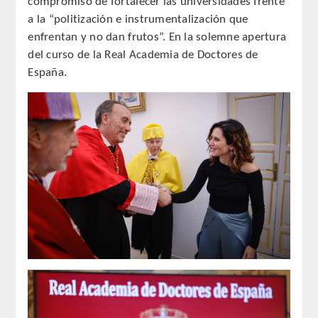
compromiso de fortalecer las universidades frente
a la “politización e instrumentalización que
REGLAMENTO
enfrentan y no dan frutos”. En la solemne apertura
del curso de la Real Academia de Doctores de
ACADEMICOS
España.
SECCIONES
CIENCIAS BASICAS MEDICAS
AFINES A LA ODONTOLOGIA
HUMANIDADES Y CIENCIAS
MEDICO-JURIDICAS
PREVENCION,PROMOCION DE LA
SALUD Y GESTION NUEVAS
TECNOLOGIAS SANITARIAS
ESTOMATOLOGIA MEDICO-