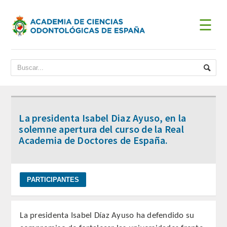
☰
INICIO
ACADEMIA
BIENVENIDA DEL PRESIDENTE
La presidenta Isabel Diaz Ayuso, en la
DATOS HISTÓRICOS
solemne apertura del curso de la Real
Academia de Doctores de España.
Historia
Presidentes
JUNTA DE GOBIERNO
La presidenta Isabel Díaz Ayuso ha defendido su
ESTATUTOS