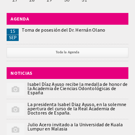
27
28
29
30
31
PUBLICACIONES
AGENDA
DICCIONARIO ODONTOLÓGICO
Toma de posesión del Dr. Hernán Olano
15
ANALES
SEP
Números anteriores
Toda la Agenda
APERTURA DE CURSO
NOTICIAS
MONOGRAFÍAS
Isabel Díaz Ayuso recibe la medalla de honor de
la Academia de Ciencias Odontológicas de
España
NEWSLETTER EXTRAORDINARIA
La presidenta Isabel Diaz Ayuso, en la solemne
apertura del curso de la Real Academia de
Doctores de España.
CONVENIOS
Julio Acero invitado a la Universidad de Kuala
PRENSA
Lumpur en Malasia