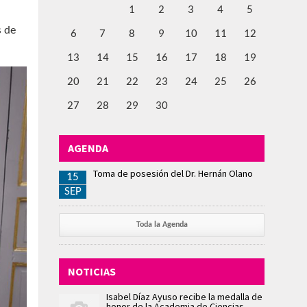
1
2
3
4
5
s de
6
7
8
9
10
11
12
13
14
15
16
17
18
19
20
21
22
23
24
25
26
27
28
29
30
AGENDA
Toma de posesión del Dr. Hernán Olano
15
SEP
Toda la Agenda
NOTICIAS
Isabel Díaz Ayuso recibe la medalla de
honor de la Academia de Ciencias