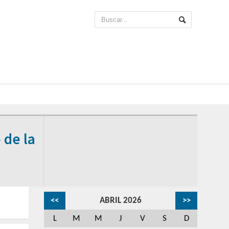
 de la
<<
ABRIL 2026
>>
L
M
M
J
V
S
D