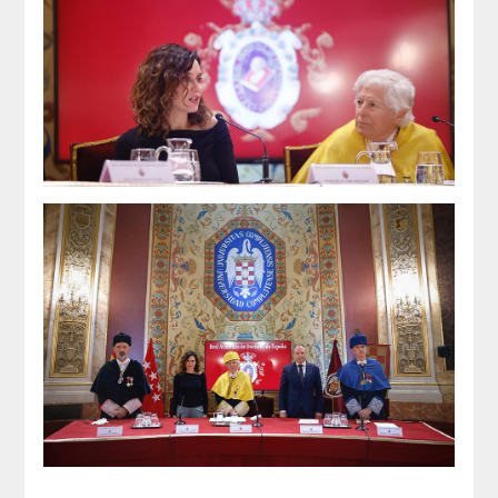
QUIRURGICA
ODONTOLOGIA CONSERVADORA
ORTOGNATIA
NÚMERO
Alfabético
Número de Medalla
CORRESPONDIENTES
SUPERNUMERARIOS
HONOR