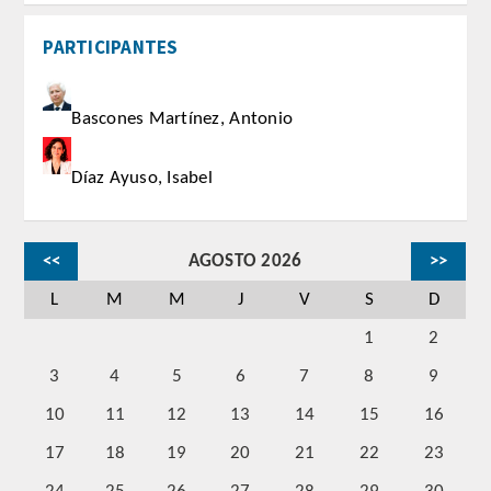
CORRESPONDIENTES EXTRANJEROS
PARTICIPANTES
HISTÓRICO DE ACADÉMICOS
Bascones Martínez, Antonio
Número
Díaz Ayuso, Isabel
Honor
Correspondientes
<<
AGOSTO 2026
>>
Correspondientes Extranjeros
L
M
M
J
V
S
D
1
2
ACTIVIDADES
3
4
5
6
7
8
9
Actividades realizadas
10
11
12
13
14
15
16
17
18
19
20
21
22
23
Videoteca