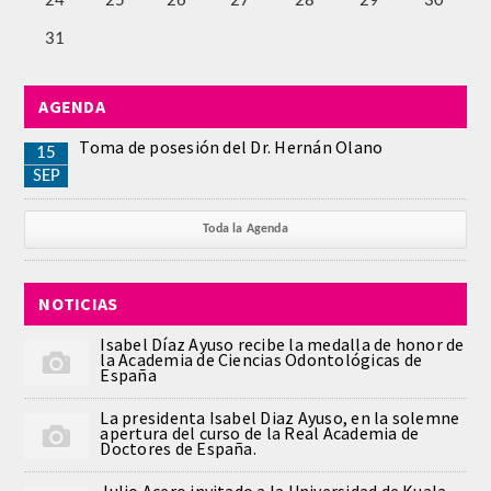
24
25
26
27
28
29
30
PUBLICACIONES
31
DICCIONARIO ODONTOLÓGICO
AGENDA
ANALES
Toma de posesión del Dr. Hernán Olano
15
SEP
Números anteriores
Toda la Agenda
APERTURA DE CURSO
MONOGRAFÍAS
NOTICIAS
Isabel Díaz Ayuso recibe la medalla de honor de
NEWSLETTER EXTRAORDINARIA
la Academia de Ciencias Odontológicas de
España
CONVENIOS
La presidenta Isabel Diaz Ayuso, en la solemne
apertura del curso de la Real Academia de
Doctores de España.
PRENSA