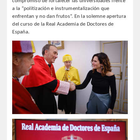
compromiso de fortalecer las universidades frente
a la “politización e instrumentalización que
REGLAMENTO
enfrentan y no dan frutos”. En la solemne apertura
del curso de la Real Academia de Doctores de
ACADEMICOS
España.
SECCIONES
CIENCIAS BASICAS MEDICAS
AFINES A LA ODONTOLOGIA
HUMANIDADES Y CIENCIAS
MEDICO-JURIDICAS
PREVENCION,PROMOCION DE LA
SALUD Y GESTION NUEVAS
TECNOLOGIAS SANITARIAS
ESTOMATOLOGIA MEDICO-