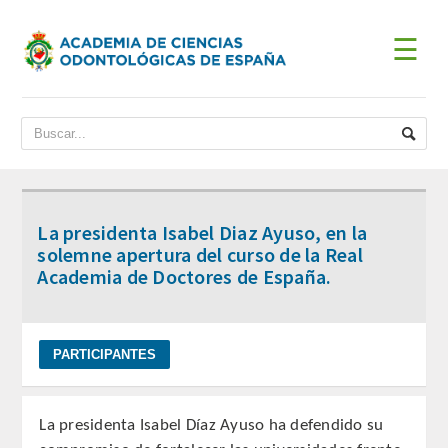
☰
INICIO
ACADEMIA
BIENVENIDA DEL PRESIDENTE
La presidenta Isabel Diaz Ayuso, en la
DATOS HISTÓRICOS
solemne apertura del curso de la Real
Academia de Doctores de España.
Historia
Presidentes
JUNTA DE GOBIERNO
La presidenta Isabel Díaz Ayuso ha defendido su
ESTATUTOS