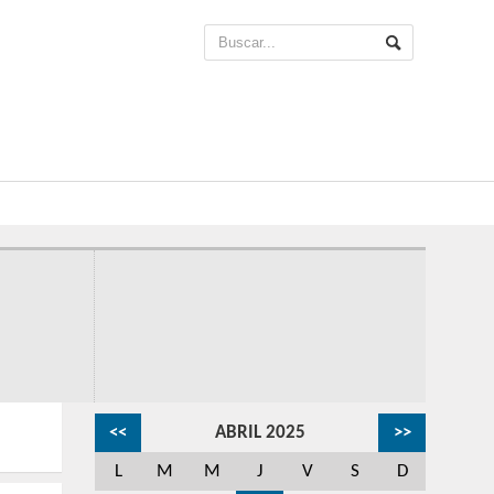
<<
ABRIL 2025
>>
L
M
M
J
V
S
D