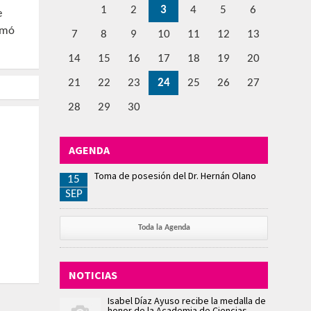
1
2
3
4
5
6
e
omó
7
8
9
10
11
12
13
14
15
16
17
18
19
20
21
22
23
24
25
26
27
28
29
30
AGENDA
Toma de posesión del Dr. Hernán Olano
15
SEP
Toda la Agenda
NOTICIAS
Isabel Díaz Ayuso recibe la medalla de
honor de la Academia de Ciencias