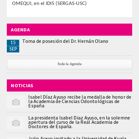
OMEQUI, en el IDIS (SERGAS-USC)
CORRESPONDIENTES EXTRANJEROS
HISTÓRICO DE ACADÉMICOS
AGENDA
Número
Toma de posesión del Dr. Hernán Olano
15
SEP
Honor
Toda la Agenda
Correspondientes
Correspondientes Extranjeros
NOTICIAS
Isabel Díaz Ayuso recibe la medalla de honor de
ACTIVIDADES
la Academia de Ciencias Odontológicas de
España
Actividades realizadas
La presidenta Isabel Diaz Ayuso, en la solemne
apertura del curso de la Real Academia de
Doctores de España.
Videoteca
Julio Acero invitado a la Universidad de Kuala