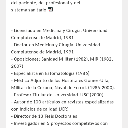
del paciente, del profesional y del
sistema sanitario
REGLAMENTO
ACADEMICOS
- Licenciado en Medicina y Cirugía. Universidad
Complutense de Madrid, 1981
SECCIONES
- Doctor en Medicina y Cirugía. Universidad
Complutense de Madrid, 1991
CIENCIAS BASICAS MEDICAS
- Oposiciones: Sanidad Militar (1982), MIR (1982,
AFINES A LA ODONTOLOGIA
2007)
- Especialista en Estomatología (1986)
HUMANIDADES Y CIENCIAS
- Médico Adjunto de los Hospitales Gómez-Ulla,
MEDICO-JURIDICAS
Militar de la Coruña, Naval de Ferrol. (1986-2000).
- Profesor Titular de Universidad. USC (2000).
PREVENCION,PROMOCION DE LA
- Autor de 100 artículos en revistas especializadas
SALUD Y GESTION NUEVAS
con indicios de calidad (JCR)
TECNOLOGIAS SANITARIAS
- Director de 13 Tesis Doctorales
- Investigador en 5 proyectos competitivos con
ESTOMATOLOGIA MEDICO-