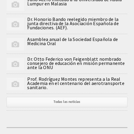
Lumpur en Malasia
PUBLICACIONES
Dr. Honorio Bando reelegido miembro de la
DICCIONARIO ODONTOLÓGICO
junta directiva de la Asociación Española de
Fundaciones. (AEF).
ANALES
Asamblea anual de la Sociedad Española de
Medicina Oral
Números anteriores
Dr. Otto Federico von Feigenblatt nombrado
consejero de educación en misión permanente
ante la ONU
APERTURA DE CURSO
Prof. Rodríguez Montes representa a la Real
MONOGRAFÍAS
Academia en el centenario del aerotransporte
sanitario.
NEWSLETTER EXTRAORDINARIA
Todas las noticias
CONVENIOS
PRENSA