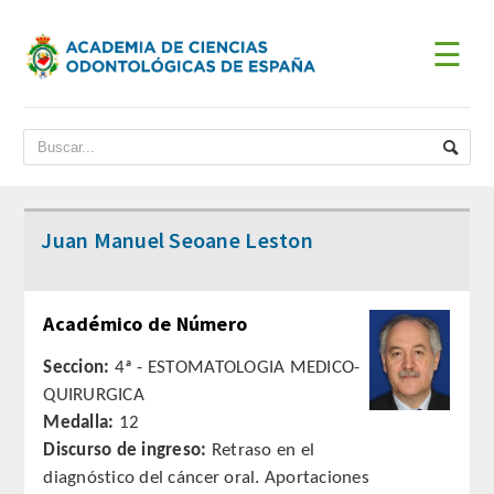
☰
INICIO
ACADEMIA
BIENVENIDA DEL PRESIDENTE
Juan Manuel Seoane Leston
DATOS HISTÓRICOS
Académico de Número
Historia
Seccion:
4ª - ESTOMATOLOGIA MEDICO-
Presidentes
QUIRURGICA
Medalla:
12
JUNTA DE GOBIERNO
Discurso de ingreso:
Retraso en el
diagnóstico del cáncer oral. Aportaciones
ESTATUTOS