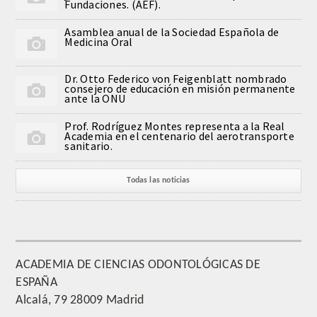
Fundaciones. (AEF).
QUIRURGICA
Asamblea anual de la Sociedad Española de
Medicina Oral
ODONTOLOGIA CONSERVADORA
Dr. Otto Federico von Feigenblatt nombrado
ORTOGNATIA
consejero de educación en misión permanente
ante la ONU
NÚMERO
Prof. Rodríguez Montes representa a la Real
Academia en el centenario del aerotransporte
sanitario.
Alfabético
Todas las noticias
Número de Medalla
CORRESPONDIENTES
SUPERNUMERARIOS
ACADEMIA DE CIENCIAS ODONTOLÓGICAS DE
ESPAÑA
HONOR
Alcalá, 79 28009 Madrid