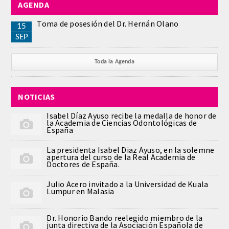
AGENDA
REGLAMENTO
Toma de posesión del Dr. Hernán Olano
15
SEP
ACADEMICOS
Toda la Agenda
SECCIONES
NOTICIAS
CIENCIAS BASICAS MEDICAS
AFINES A LA ODONTOLOGIA
Isabel Díaz Ayuso recibe la medalla de honor de
la Academia de Ciencias Odontológicas de
España
HUMANIDADES Y CIENCIAS
La presidenta Isabel Diaz Ayuso, en la solemne
MEDICO-JURIDICAS
apertura del curso de la Real Academia de
Doctores de España.
PREVENCION,PROMOCION DE LA
Julio Acero invitado a la Universidad de Kuala
SALUD Y GESTION NUEVAS
Lumpur en Malasia
TECNOLOGIAS SANITARIAS
Dr. Honorio Bando reelegido miembro de la
junta directiva de la Asociación Española de
ESTOMATOLOGIA MEDICO-