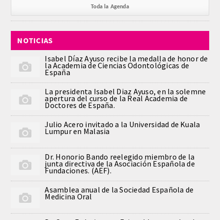
Toda la Agenda
PUBLICACIONES
DICCIONARIO ODONTOLÓGICO
NOTICIAS
Isabel Díaz Ayuso recibe la medalla de honor de
ANALES
la Academia de Ciencias Odontológicas de
España
Números anteriores
La presidenta Isabel Diaz Ayuso, en la solemne
apertura del curso de la Real Academia de
Doctores de España.
APERTURA DE CURSO
Julio Acero invitado a la Universidad de Kuala
Lumpur en Malasia
MONOGRAFÍAS
Dr. Honorio Bando reelegido miembro de la
NEWSLETTER EXTRAORDINARIA
junta directiva de la Asociación Española de
Fundaciones. (AEF).
CONVENIOS
Asamblea anual de la Sociedad Española de
Medicina Oral
PRENSA