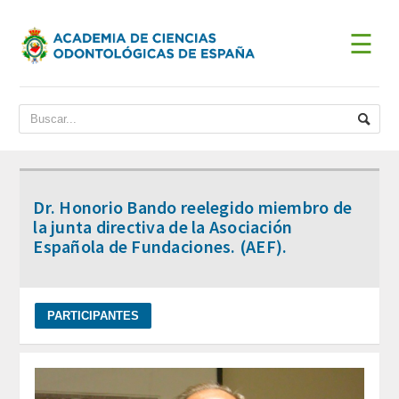
☰
INICIO
ACADEMIA
BIENVENIDA DEL PRESIDENTE
Dr. Honorio Bando reelegido miembro de
DATOS HISTÓRICOS
la junta directiva de la Asociación
Española de Fundaciones. (AEF).
Historia
Presidentes
JUNTA DE GOBIERNO
ESTATUTOS