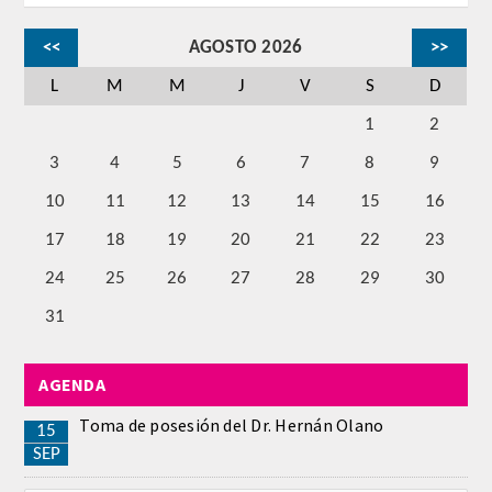
CORRESPONDIENTES EXTRANJEROS
<<
AGOSTO 2026
>>
HISTÓRICO DE ACADÉMICOS
L
M
M
J
V
S
D
1
2
Número
3
4
5
6
7
8
9
Honor
10
11
12
13
14
15
16
17
18
19
20
21
22
23
Correspondientes
24
25
26
27
28
29
30
Correspondientes Extranjeros
31
ACTIVIDADES
AGENDA
Actividades realizadas
Toma de posesión del Dr. Hernán Olano
15
SEP
Videoteca