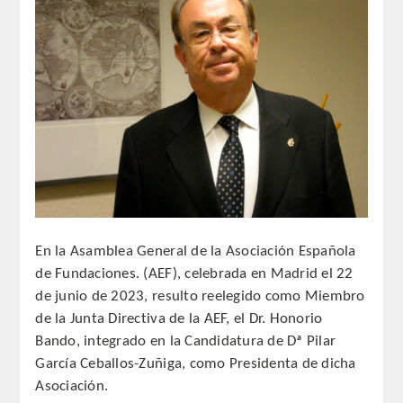
REGLAMENTO
ACADEMICOS
SECCIONES
CIENCIAS BASICAS MEDICAS
AFINES A LA ODONTOLOGIA
HUMANIDADES Y CIENCIAS
En la Asamblea General de la Asociación Española
MEDICO-JURIDICAS
de Fundaciones. (AEF), celebrada en Madrid el 22
de junio de 2023, resulto reelegido como Miembro
PREVENCION,PROMOCION DE LA
de la Junta Directiva de la AEF, el Dr. Honorio
SALUD Y GESTION NUEVAS
Bando, integrado en la Candidatura de Dª Pilar
TECNOLOGIAS SANITARIAS
García Ceballos-Zuñiga, como Presidenta de dicha
Asociación.
ESTOMATOLOGIA MEDICO-