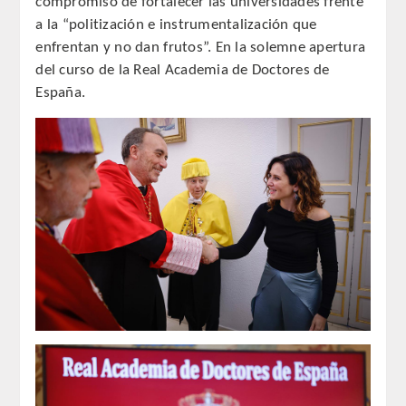
compromiso de fortalecer las universidades frente
a la “politización e instrumentalización que
REGLAMENTO
enfrentan y no dan frutos”. En la solemne apertura
del curso de la Real Academia de Doctores de
ACADEMICOS
España.
SECCIONES
CIENCIAS BASICAS MEDICAS
AFINES A LA ODONTOLOGIA
HUMANIDADES Y CIENCIAS
MEDICO-JURIDICAS
PREVENCION,PROMOCION DE LA
SALUD Y GESTION NUEVAS
TECNOLOGIAS SANITARIAS
ESTOMATOLOGIA MEDICO-