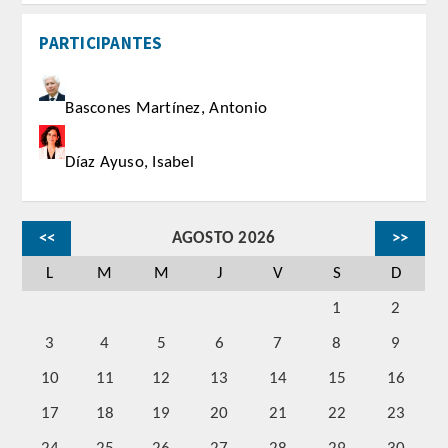
CORRESPONDIENTES EXTRANJEROS
PARTICIPANTES
HISTÓRICO DE ACADÉMICOS
Bascones Martínez, Antonio
Número
Díaz Ayuso, Isabel
Honor
Correspondientes
<<
AGOSTO 2026
>>
Correspondientes Extranjeros
L
M
M
J
V
S
D
1
2
ACTIVIDADES
3
4
5
6
7
8
9
Actividades realizadas
10
11
12
13
14
15
16
17
18
19
20
21
22
23
Videoteca