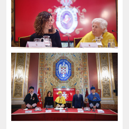
QUIRURGICA
ODONTOLOGIA CONSERVADORA
ORTOGNATIA
NÚMERO
Alfabético
Número de Medalla
CORRESPONDIENTES
SUPERNUMERARIOS
HONOR