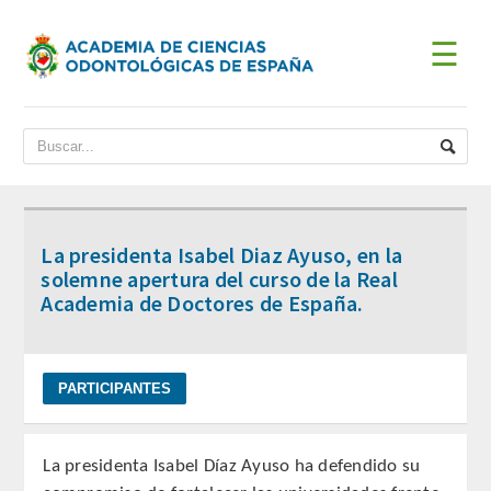
☰
INICIO
ACADEMIA
BIENVENIDA DEL PRESIDENTE
La presidenta Isabel Diaz Ayuso, en la
DATOS HISTÓRICOS
solemne apertura del curso de la Real
Academia de Doctores de España.
Historia
Presidentes
JUNTA DE GOBIERNO
La presidenta Isabel Díaz Ayuso ha defendido su
ESTATUTOS