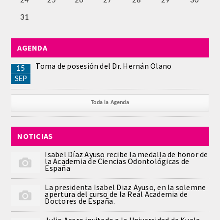
24
25
26
27
28
29
30
PUBLICACIONES
31
DICCIONARIO ODONTOLÓGICO
AGENDA
ANALES
Toma de posesión del Dr. Hernán Olano
15
SEP
Números anteriores
Toda la Agenda
APERTURA DE CURSO
MONOGRAFÍAS
NOTICIAS
Isabel Díaz Ayuso recibe la medalla de honor de
NEWSLETTER EXTRAORDINARIA
la Academia de Ciencias Odontológicas de
España
CONVENIOS
La presidenta Isabel Diaz Ayuso, en la solemne
apertura del curso de la Real Academia de
Doctores de España.
PRENSA