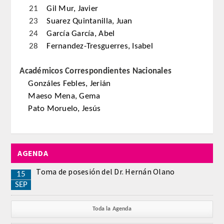
21
Gil Mur, Javier
23
Suarez Quintanilla, Juan
REGLAMENTO
24
García García, Abel
28
Fernandez-Tresguerres, Isabel
ACADEMICOS
Académicos Correspondientes Nacionales
SECCIONES
Gonzáles Febles, Jerián
Maeso Mena, Gema
CIENCIAS BASICAS MEDICAS
Pato Moruelo, Jesús
AFINES A LA ODONTOLOGIA
HUMANIDADES Y CIENCIAS
MEDICO-JURIDICAS
AGENDA
Toma de posesión del Dr. Hernán Olano
PREVENCION,PROMOCION DE LA
15
SALUD Y GESTION NUEVAS
SEP
TECNOLOGIAS SANITARIAS
Toda la Agenda
ESTOMATOLOGIA MEDICO-