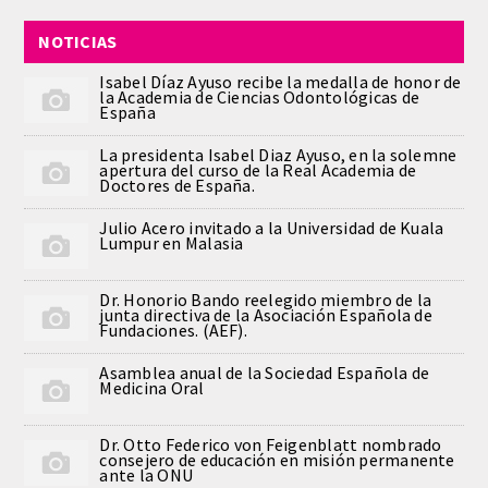
QUIRURGICA
NOTICIAS
ODONTOLOGIA CONSERVADORA
Isabel Díaz Ayuso recibe la medalla de honor de
la Academia de Ciencias Odontológicas de
España
ORTOGNATIA
La presidenta Isabel Diaz Ayuso, en la solemne
apertura del curso de la Real Academia de
Doctores de España.
NÚMERO
Julio Acero invitado a la Universidad de Kuala
Alfabético
Lumpur en Malasia
Número de Medalla
Dr. Honorio Bando reelegido miembro de la
junta directiva de la Asociación Española de
Fundaciones. (AEF).
CORRESPONDIENTES
Asamblea anual de la Sociedad Española de
Medicina Oral
SUPERNUMERARIOS
Dr. Otto Federico von Feigenblatt nombrado
consejero de educación en misión permanente
HONOR
ante la ONU