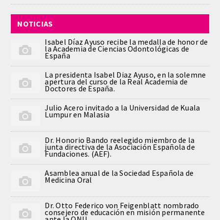
QUIRURGICA
NOTICIAS
ODONTOLOGIA CONSERVADORA
Isabel Díaz Ayuso recibe la medalla de honor de
la Academia de Ciencias Odontológicas de
España
ORTOGNATIA
La presidenta Isabel Diaz Ayuso, en la solemne
apertura del curso de la Real Academia de
NÚMERO
Doctores de España.
Julio Acero invitado a la Universidad de Kuala
Alfabético
Lumpur en Malasia
Número de Medalla
Dr. Honorio Bando reelegido miembro de la
junta directiva de la Asociación Española de
Fundaciones. (AEF).
CORRESPONDIENTES
Asamblea anual de la Sociedad Española de
Medicina Oral
SUPERNUMERARIOS
Dr. Otto Federico von Feigenblatt nombrado
HONOR
consejero de educación en misión permanente
ante la ONU