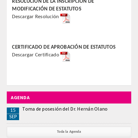
RESOLUCIÓN DE LA INSCRIPCIÓN DE
MODIFICACIÓN DE ESTATUTOS
REGLAMENTO
Descargar Resolución
ACADEMICOS
SECCIONES
CERTIFICADO DE APROBACIÓN DE ESTATUTOS
Descargar Certificado
CIENCIAS BASICAS MEDICAS
AFINES A LA ODONTOLOGIA
HUMANIDADES Y CIENCIAS
MEDICO-JURIDICAS
AGENDA
PREVENCION,PROMOCION DE LA
Toma de posesión del Dr. Hernán Olano
15
SALUD Y GESTION NUEVAS
SEP
TECNOLOGIAS SANITARIAS
Toda la Agenda
ESTOMATOLOGIA MEDICO-