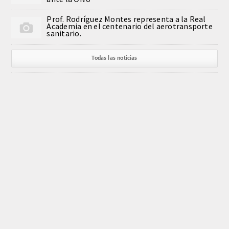
CORRESPONDIENTES EXTRANJEROS
Prof. Rodríguez Montes representa a la Real
Academia en el centenario del aerotransporte
sanitario.
HISTÓRICO DE ACADÉMICOS
Todas las noticias
Número
Honor
Correspondientes
Correspondientes Extranjeros
ACTIVIDADES
ACADEMIA DE CIENCIAS ODONTOLÓGICAS DE
Actividades realizadas
ESPAÑA
Alcalá, 79 28009 Madrid
Videoteca