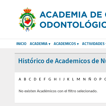
INICIO
ACADEMIA
ACADEMICOS
ACTIVIDADES
CORRESPONDIENTES EXTRANJEROS
Histórico de Academicos de 
A
B
C
D
E
F
G
H
I
J
K
L
M
N
Ñ
O
P
No existen Académicos con el filtro selecionado.