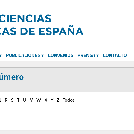
PUBLICACIONES
CONVENIOS
PRENSA
CONTACTO
Número
Q
R
S
T
U
V
W
X
Y
Z
Todos