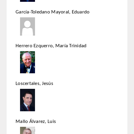
QUIRURGICA
García-Toledano Mayoral, Eduardo
ODONTOLOGIA CONSERVADORA
ORTOGNATIA
Herrero Ezquerro, María Trinidad
NÚMERO
Alfabético
Número de Medalla
Loscertales, Jesús
CORRESPONDIENTES
SUPERNUMERARIOS
Mallo Álvarez, Luis
HONOR