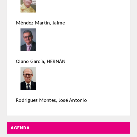
CORRESPONDIENTES EXTRANJEROS
HISTÓRICO DE ACADÉMICOS
Méndez Martín, Jaime
Número
Honor
Olano García, HERNÁN
Correspondientes
Correspondientes Extranjeros
ACTIVIDADES
Rodriguez Montes, José Antonio
Actividades realizadas
AGENDA
Videoteca