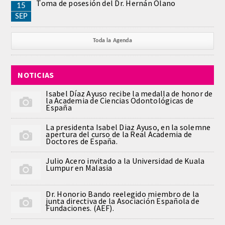
Toma de posesión del Dr. Hernán Olano
15
PUBLICACIONES
SEP
DICCIONARIO ODONTOLÓGICO
Toda la Agenda
ANALES
NOTICIAS
Números anteriores
Isabel Díaz Ayuso recibe la medalla de honor de
la Academia de Ciencias Odontológicas de
España
APERTURA DE CURSO
La presidenta Isabel Diaz Ayuso, en la solemne
apertura del curso de la Real Academia de
MONOGRAFÍAS
Doctores de España.
Julio Acero invitado a la Universidad de Kuala
NEWSLETTER EXTRAORDINARIA
Lumpur en Malasia
CONVENIOS
Dr. Honorio Bando reelegido miembro de la
junta directiva de la Asociación Española de
Fundaciones. (AEF).
PRENSA