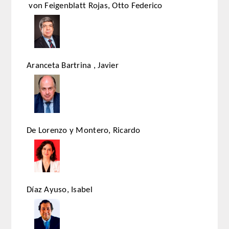
von Feigenblatt Rojas, Otto Federico
REGLAMENTO
ACADEMICOS
Aranceta Bartrina , Javier
SECCIONES
CIENCIAS BASICAS MEDICAS
AFINES A LA ODONTOLOGIA
De Lorenzo y Montero, Ricardo
HUMANIDADES Y CIENCIAS
MEDICO-JURIDICAS
PREVENCION,PROMOCION DE LA
SALUD Y GESTION NUEVAS
Díaz Ayuso, Isabel
TECNOLOGIAS SANITARIAS
ESTOMATOLOGIA MEDICO-