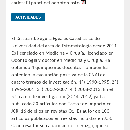
caries: El papel del odontoblasto
REGLAMENTO
ACADEMICOS
El Dr. Juan J. Segura Egea es Catedrático de
SECCIONES
Universidad del área de Estomatología desde 2011.
Es licenciado en Medicina y Cirugía, licenciado en
CIENCIAS BASICAS MEDICAS
Odontología y doctor en Medicina y Cirugía. Ha
AFINES A LA ODONTOLOGIA
obtenido 4 quinquenios docentes. También ha
obtenido la evaluación positiva de la CNAI de
HUMANIDADES Y CIENCIAS
cuatro tramos de investigación: 1º) 1990-1995, 2º)
MEDICO-JURIDICAS
1996-2001, 3º) 2002-2007, 4º) 2008-2013. En el
5º tramo de investigación (2014-2019) ya ha
PREVENCION,PROMOCION DE LA
publicado 30 artículos con Factor de Impacto en
SALUD Y GESTION NUEVAS
JCR, 16 de ellos en revistas Q1. Es autor de 103
TECNOLOGIAS SANITARIAS
artículos publicados en revistas incluidas en JCR.
Cabe resaltar su capacidad de liderazgo, que se
ESTOMATOLOGIA MEDICO-