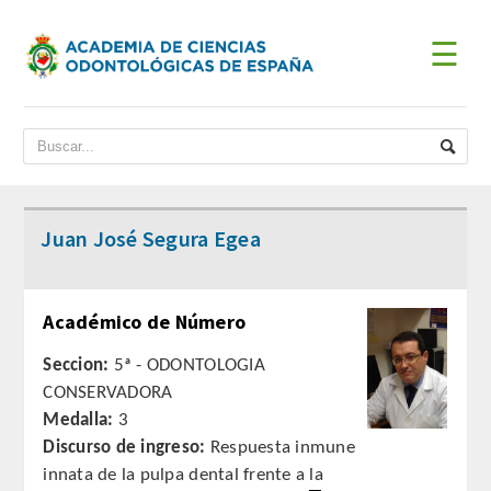
☰
INICIO
ACADEMIA
BIENVENIDA DEL PRESIDENTE
Juan José Segura Egea
DATOS HISTÓRICOS
Académico de Número
Historia
Seccion:
5ª - ODONTOLOGIA
Presidentes
CONSERVADORA
Medalla:
3
JUNTA DE GOBIERNO
Discurso de ingreso:
Respuesta inmune
innata de la pulpa dental frente a la
ESTATUTOS