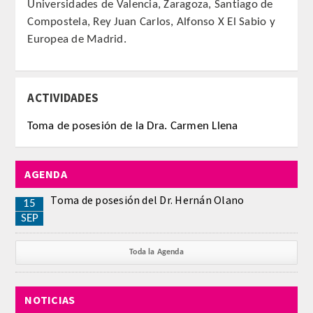
Universidades de Valencia, Zaragoza, Santiago de
Comunicación
Compostela, Rey Juan Carlos, Alfonso X El Sabio y
Europea de Madrid.
Noticias
Notas de prensa
ACTIVIDADES
Artículos de Académicos
Toma de posesión de la Dra. Carmen Llena
CONTACTO
AGENDA
Toma de posesión del Dr. Hernán Olano
15
SEP
Toda la Agenda
NOTICIAS