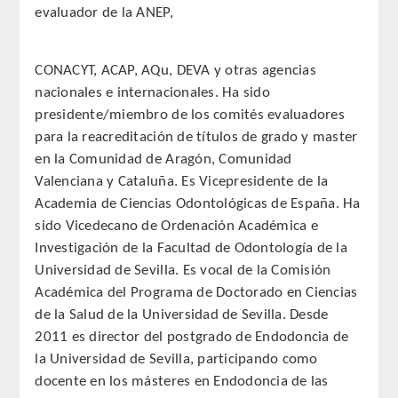
evaluador de la ANEP,
PUBLICACIONES
DICCIONARIO ODONTOLÓGICO
CONACYT, ACAP, AQu, DEVA y otras agencias
nacionales e internacionales. Ha sido
ANALES
presidente/miembro de los comités evaluadores
para la reacreditación de títulos de grado y master
Números anteriores
en la Comunidad de Aragón, Comunidad
Valenciana y Cataluña. Es Vicepresidente de la
APERTURA DE CURSO
Academia de Ciencias Odontológicas de España. Ha
sido Vicedecano de Ordenación Académica e
MONOGRAFÍAS
Investigación de la Facultad de Odontología de la
Universidad de Sevilla. Es vocal de la Comisión
NEWSLETTER EXTRAORDINARIA
Académica del Programa de Doctorado en Ciencias
de la Salud de la Universidad de Sevilla. Desde
CONVENIOS
2011 es director del postgrado de Endodoncia de
la Universidad de Sevilla, participando como
PRENSA
docente en los másteres en Endodoncia de las