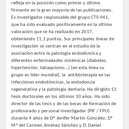
refleja en la posición como primer y último
QUIRURGICA
firmante en la gran mayoría de las publicaciones.
Es investigador responsable del grupo CTS-941,
ODONTOLOGIA CONSERVADORA
que ha sido evaluado positivamente en la última
valoración que se ha realizado en 2017,
ORTOGNATIA
obteniendo 11,1 puntos. Sus principales líneas de
investigación se centran en el estudio de la
NÚMERO
asociación entre la patología endodóncica y
diferentes enfermedades sistémicas (diabetes,
Alfabético
hipertensión, tabaquismo…) (en esta línea su
grupo es líder mundial), la antibioterapia en las
Número de Medalla
infecciones endodóncicas, la endodoncia
regenerativa y la patología dentaria. Ha dirigido 13
CORRESPONDIENTES
tesis doctorales en los últimos 10 años. Ha sido
director de las tesis y de las becas de formación de
SUPERNUMERARIOS
profesorado y personal investigador (PIF / FPU)
durante 4 años de Dª Jenifer Martín González, Dª
HONOR
Mª del Carmen Jiménez Sánchez y D. Daniel