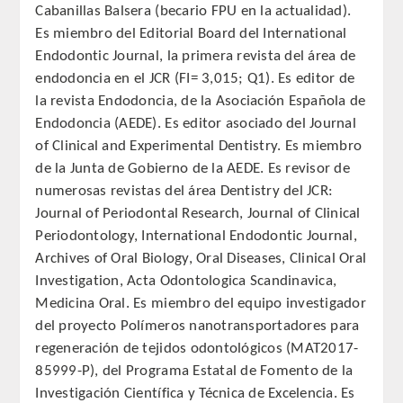
Cabanillas Balsera (becario FPU en la actualidad).
CORRESPONDIENTES EXTRANJEROS
Es miembro del Editorial Board del International
Endodontic Journal, la primera revista del área de
HISTÓRICO DE ACADÉMICOS
endodoncia en el JCR (FI= 3,015; Q1). Es editor de
la revista Endodoncia, de la Asociación Española de
Número
Endodoncia (AEDE). Es editor asociado del Journal
of Clinical and Experimental Dentistry. Es miembro
Honor
de la Junta de Gobierno de la AEDE. Es revisor de
numerosas revistas del área Dentistry del JCR:
Correspondientes
Journal of Periodontal Research, Journal of Clinical
Periodontology, International Endodontic Journal,
Correspondientes Extranjeros
Archives of Oral Biology, Oral Diseases, Clinical Oral
Investigation, Acta Odontologica Scandinavica,
ACTIVIDADES
Medicina Oral. Es miembro del equipo investigador
del proyecto Polímeros nanotransportadores para
Actividades realizadas
regeneración de tejidos odontológicos (MAT2017-
85999-P), del Programa Estatal de Fomento de la
Videoteca
Investigación Científica y Técnica de Excelencia. Es