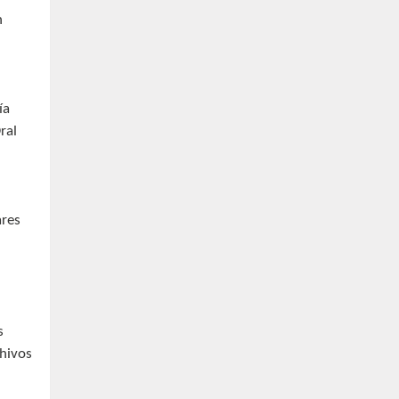
h
ía
ral
ares
s
chivos