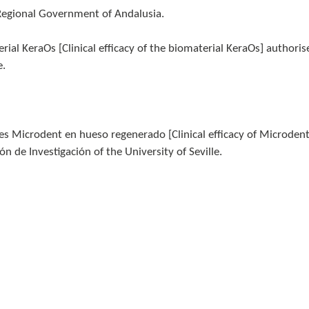
Regional Government of Andalusia.
erial KeraOs [Clinical efficacy of the biomaterial KeraOs] authori
e.
tes Microdent en hueso regenerado [Clinical efficacy of Microden
 de Investigación of the University of Seville.