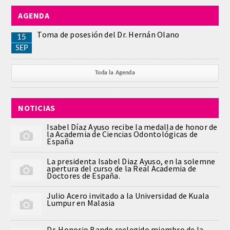
AGENDA
REGLAMENTO
Toma de posesión del Dr. Hernán Olano
15
SEP
ACADEMICOS
SECCIONES
Toda la Agenda
CIENCIAS BASICAS MEDICAS
NOTICIAS
AFINES A LA ODONTOLOGIA
Isabel Díaz Ayuso recibe la medalla de honor de
la Academia de Ciencias Odontológicas de
HUMANIDADES Y CIENCIAS
España
MEDICO-JURIDICAS
La presidenta Isabel Diaz Ayuso, en la solemne
apertura del curso de la Real Academia de
Doctores de España.
PREVENCION,PROMOCION DE LA
SALUD Y GESTION NUEVAS
Julio Acero invitado a la Universidad de Kuala
Lumpur en Malasia
TECNOLOGIAS SANITARIAS
ESTOMATOLOGIA MEDICO-
Dr. Honorio Bando reelegido miembro de la