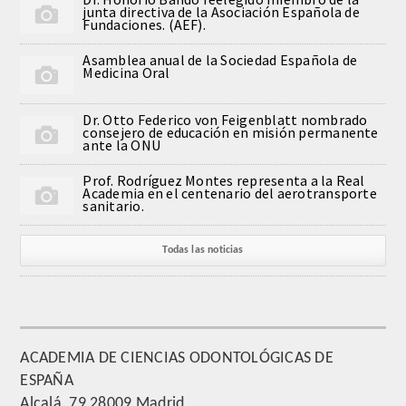
junta directiva de la Asociación Española de
QUIRURGICA
Fundaciones. (AEF).
Asamblea anual de la Sociedad Española de
ODONTOLOGIA CONSERVADORA
Medicina Oral
ORTOGNATIA
Dr. Otto Federico von Feigenblatt nombrado
consejero de educación en misión permanente
ante la ONU
NÚMERO
Prof. Rodríguez Montes representa a la Real
Academia en el centenario del aerotransporte
Alfabético
sanitario.
Número de Medalla
Todas las noticias
CORRESPONDIENTES
SUPERNUMERARIOS
ACADEMIA DE CIENCIAS ODONTOLÓGICAS DE
ESPAÑA
HONOR
Alcalá, 79 28009 Madrid