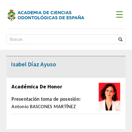
☰
INICIO
ACADEMIA
BIENVENIDA DEL PRESIDENTE
Isabel Díaz Ayuso
DATOS HISTÓRICOS
Académica De Honor
Historia
Presentación toma de posesión:
Presidentes
Antonio BASCONES MARTÍNEZ
JUNTA DE GOBIERNO
ESTATUTOS