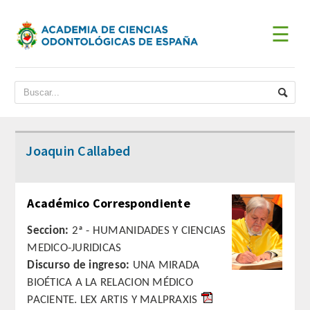
☰
INICIO
ACADEMIA
BIENVENIDA DEL PRESIDENTE
Joaquin Callabed
DATOS HISTÓRICOS
Académico Correspondiente
Historia
Seccion:
2ª - HUMANIDADES Y CIENCIAS
Presidentes
MEDICO-JURIDICAS
Discurso de ingreso:
UNA MIRADA
JUNTA DE GOBIERNO
BIOÉTICA A LA RELACION MÉDICO
PACIENTE. LEX ARTIS Y MALPRAXIS
ESTATUTOS