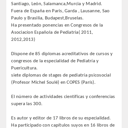
Santiago, León, Salamanca,Murcia y Madrid.
PUBLICACIONES
Fuera de España en Paris, Garda , Lausanne, Sao
Paulo y Brasilia, Budapest,Bruselas.
DICCIONARIO ODONTOLÓGICO
Ha presentado ponencias en Congresos de la
Asociacíon Española de Pediatria( 2011,
ANALES
2012,2013)
Números anteriores
Dispone de 85 diplomas acreditativos de cursos y
congresos de la especialidad de Pediatría y
APERTURA DE CURSO
Puericultura.
siete diplomas de stages de pediatría psicosocial
MONOGRAFÍAS
(Profesor Michel Soulé) en COPES (París).
NEWSLETTER EXTRAORDINARIA
El número de actividades científicas y conferencias
supera las 300.
CONVENIOS
Es autor y editor de 17 libros de su especialidad.
PRENSA
Ha participado con capítulos suyos en 16 libros de