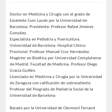
REGLAMENTO
Doctor en Medicina y Cirugía con el grado de
Excelente Cum Laude por la Universidad de
ACADEMICOS
Barcelona. Presidente: Profesor Rafael Jiménez
González.
SECCIONES
Especialista en Pediatría y Puericultura.
Universidad de Barcelona. Hospital Clínico
CIENCIAS BASICAS MEDICAS
Provincial. Profesor Manuel Cruz Hernández.
AFINES A LA ODONTOLOGIA
Magister en Bioética por Universidad Complutense
de Madrid. Facultad de Medicina. Profesor Diego
HUMANIDADES Y CIENCIAS
Gracia Guillén.
MEDICO-JURIDICAS
Licenciado en Medicina y Cirugía por la Universidad
de Zaragoza con calificación de sobresaliente.
PREVENCION,PROMOCION DE LA
Profesor del Posgrado de Pediatría Social de la
SALUD Y GESTION NUEVAS
Universidad de Barcelona
TECNOLOGIAS SANITARIAS
Becado por la Universidad de Clermont Ferrand
ESTOMATOLOGIA MEDICO-