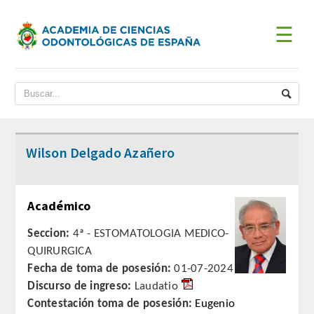
☰
INICIO
ACADEMIA
BIENVENIDA DEL PRESIDENTE
Wilson Delgado Azañero
DATOS HISTÓRICOS
Académico
Historia
Seccion:
4ª - ESTOMATOLOGIA MEDICO-
Presidentes
QUIRURGICA
Fecha de toma de posesión:
01-07-2024
JUNTA DE GOBIERNO
Discurso de ingreso:
Laudatio
Contestación toma de posesión:
Eugenio
ESTATUTOS