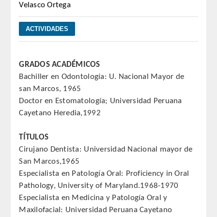
Velasco Ortega
REGLAMENTO
ACADEMICOS
GRADOS ACADÉMICOS
SECCIONES
Bachiller en Odontología: U. Nacional Mayor de
san Marcos, 1965
CIENCIAS BASICAS MEDICAS
Doctor en Estomatología; Universidad Peruana
AFINES A LA ODONTOLOGIA
Cayetano Heredia,1992
HUMANIDADES Y CIENCIAS
TÍTULOS
MEDICO-JURIDICAS
Cirujano Dentista: Universidad Nacional mayor de
San Marcos,1965
PREVENCION,PROMOCION DE LA
Especialista en Patología Oral: Proficiency in Oral
SALUD Y GESTION NUEVAS
Pathology, University of Maryland.1968-1970
TECNOLOGIAS SANITARIAS
Especialista en Medicina y Patología Oral y
Maxilofacial: Universidad Peruana Cayetano
ESTOMATOLOGIA MEDICO-