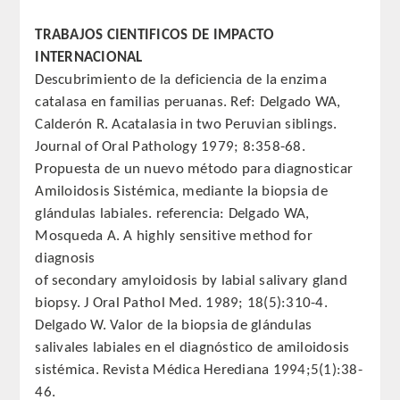
PUBLICACIONES
TRABAJOS CIENTIFICOS DE IMPACTO
INTERNACIONAL
DICCIONARIO ODONTOLÓGICO
Descubrimiento de la deficiencia de la enzima
catalasa en familias peruanas. Ref: Delgado WA,
ANALES
Calderón R. Acatalasia in two Peruvian siblings.
Journal of Oral Pathology 1979; 8:358-68.
Números anteriores
Propuesta de un nuevo método para diagnosticar
Amiloidosis Sistémica, mediante la biopsia de
APERTURA DE CURSO
glándulas labiales. referencia: Delgado WA,
Mosqueda A. A highly sensitive method for
MONOGRAFÍAS
diagnosis
of secondary amyloidosis by labial salivary gland
NEWSLETTER EXTRAORDINARIA
biopsy. J Oral Pathol Med. 1989; 18(5):310-4.
Delgado W. Valor de la biopsia de glándulas
CONVENIOS
salivales labiales en el diagnóstico de amiloidosis
sistémica. Revista Médica Herediana 1994;5(1):38-
PRENSA
46.