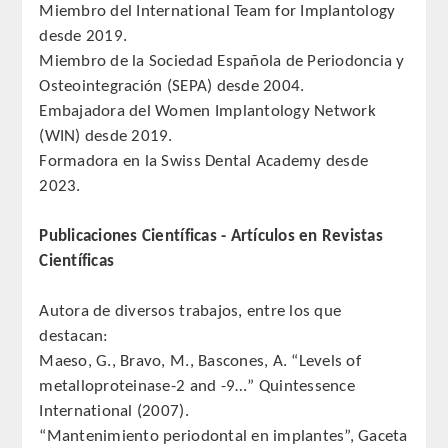
Miembro del International Team for Implantology
CORRESPONDIENTES EXTRANJEROS
desde 2019.
Miembro de la Sociedad Española de Periodoncia y
HISTÓRICO DE ACADÉMICOS
Osteointegración (SEPA) desde 2004.
Embajadora del Women Implantology Network
Número
(WIN) desde 2019.
Formadora en la Swiss Dental Academy desde
Honor
2023.
Correspondientes
Publicaciones Científicas - Artículos en Revistas
Científicas
Correspondientes Extranjeros
Autora de diversos trabajos, entre los que
ACTIVIDADES
destacan:
Maeso, G., Bravo, M., Bascones, A. “Levels of
Actividades realizadas
metalloproteinase-2 and -9…” Quintessence
International (2007).
Videoteca
“Mantenimiento periodontal en implantes”, Gaceta