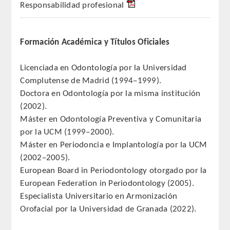
Responsabilidad profesional
REGLAMENTO
Formación Académica y Títulos Oficiales
ACADEMICOS
Licenciada en Odontología por la Universidad
SECCIONES
Complutense de Madrid (1994–1999).
Doctora en Odontología por la misma institución
CIENCIAS BASICAS MEDICAS
(2002).
AFINES A LA ODONTOLOGIA
Máster en Odontología Preventiva y Comunitaria
por la UCM (1999–2000).
HUMANIDADES Y CIENCIAS
Máster en Periodoncia e Implantología por la UCM
MEDICO-JURIDICAS
(2002–2005).
European Board in Periodontology otorgado por la
PREVENCION,PROMOCION DE LA
European Federation in Periodontology (2005).
SALUD Y GESTION NUEVAS
Especialista Universitario en Armonización
TECNOLOGIAS SANITARIAS
Orofacial por la Universidad de Granada (2022).
ESTOMATOLOGIA MEDICO-