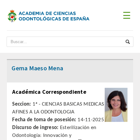
☰
INICIO
ACADEMIA
BIENVENIDA DEL PRESIDENTE
Gema Maeso Mena
DATOS HISTÓRICOS
Académica Correspondiente
Historia
Seccion:
1ª - CIENCIAS BASICAS MEDICAS
Presidentes
AFINES A LA ODONTOLOGIA
Fecha de toma de posesión:
14-11-2025
JUNTA DE GOBIERNO
Discurso de ingreso:
Esterilización en
Odontología: Innovación y
ESTATUTOS