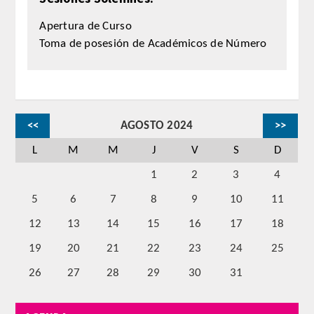
Apertura de Curso
REGLAMENTO
Toma de posesión de Académicos de Número
ACADEMICOS
SECCIONES
<<
AGOSTO 2024
>>
CIENCIAS BASICAS MEDICAS
L
M
M
J
V
S
D
AFINES A LA ODONTOLOGIA
1
2
3
4
HUMANIDADES Y CIENCIAS
5
6
7
8
9
10
11
MEDICO-JURIDICAS
12
13
14
15
16
17
18
PREVENCION,PROMOCION DE LA
19
20
21
22
23
24
25
SALUD Y GESTION NUEVAS
26
27
28
29
30
31
TECNOLOGIAS SANITARIAS
ESTOMATOLOGIA MEDICO-