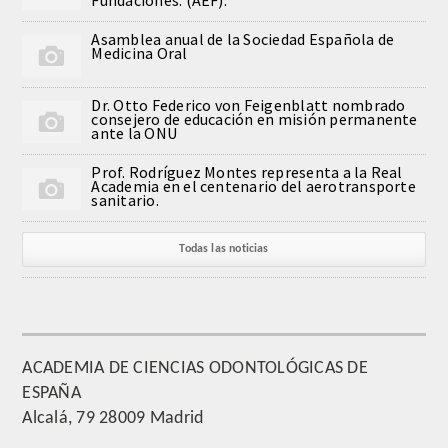
CORRESPONDIENTES EXTRANJEROS
Asamblea anual de la Sociedad Española de
Medicina Oral
HISTÓRICO DE ACADÉMICOS
Dr. Otto Federico von Feigenblatt nombrado
consejero de educación en misión permanente
Número
ante la ONU
Prof. Rodríguez Montes representa a la Real
Honor
Academia en el centenario del aerotransporte
sanitario.
Correspondientes
Todas las noticias
Correspondientes Extranjeros
ACTIVIDADES
ACADEMIA DE CIENCIAS ODONTOLÓGICAS DE
Actividades realizadas
ESPAÑA
Alcalá, 79 28009 Madrid
Videoteca