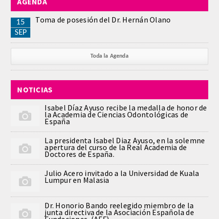
AGENDA
QUIRURGICA
Toma de posesión del Dr. Hernán Olano
15
SEP
ODONTOLOGIA CONSERVADORA
Toda la Agenda
ORTOGNATIA
NÚMERO
NOTICIAS
Isabel Díaz Ayuso recibe la medalla de honor de
Alfabético
la Academia de Ciencias Odontológicas de
España
Número de Medalla
La presidenta Isabel Diaz Ayuso, en la solemne
apertura del curso de la Real Academia de
Doctores de España.
CORRESPONDIENTES
Julio Acero invitado a la Universidad de Kuala
Lumpur en Malasia
SUPERNUMERARIOS
Dr. Honorio Bando reelegido miembro de la
HONOR
junta directiva de la Asociación Española de
Fundaciones. (AEF).