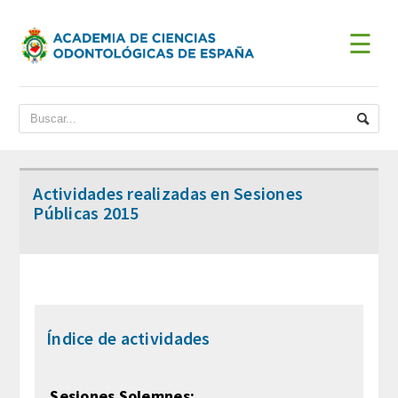
☰
INICIO
ACADEMIA
BIENVENIDA DEL PRESIDENTE
Actividades realizadas en Sesiones
Públicas 2015
DATOS HISTÓRICOS
Historia
Presidentes
Índice de actividades
JUNTA DE GOBIERNO
ESTATUTOS
Sesiones Solemnes: