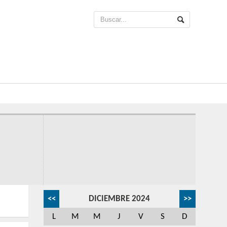
<<
DICIEMBRE 2024
>>
L
M
M
J
V
S
D