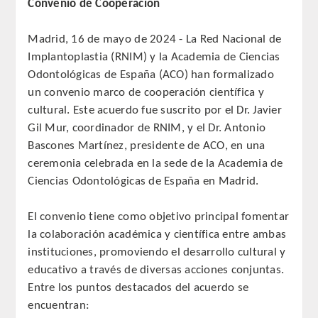
Convenio de Cooperación
REGLAMENTO
Madrid, 16 de mayo de 2024 - La Red Nacional de
Implantoplastia (RNIM) y la Academia de Ciencias
ACADEMICOS
Odontológicas de España (ACO) han formalizado
un convenio marco de cooperación científica y
SECCIONES
cultural. Este acuerdo fue suscrito por el Dr. Javier
Gil Mur, coordinador de RNIM, y el Dr. Antonio
CIENCIAS BASICAS MEDICAS
Bascones Martínez, presidente de ACO, en una
AFINES A LA ODONTOLOGIA
ceremonia celebrada en la sede de la Academia de
Ciencias Odontológicas de España en Madrid.
HUMANIDADES Y CIENCIAS
MEDICO-JURIDICAS
El convenio tiene como objetivo principal fomentar
la colaboración académica y científica entre ambas
PREVENCION,PROMOCION DE LA
instituciones, promoviendo el desarrollo cultural y
SALUD Y GESTION NUEVAS
educativo a través de diversas acciones conjuntas.
TECNOLOGIAS SANITARIAS
Entre los puntos destacados del acuerdo se
encuentran:
ESTOMATOLOGIA MEDICO-