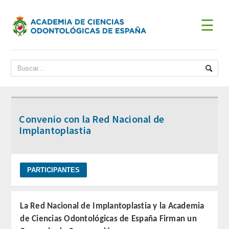
☰
INICIO
ACADEMIA
BIENVENIDA DEL PRESIDENTE
Convenio con la Red Nacional de
DATOS HISTÓRICOS
Implantoplastia
Historia
Presidentes
JUNTA DE GOBIERNO
La Red Nacional de Implantoplastia y la Academia
de Ciencias Odontológicas de España Firman un
ESTATUTOS