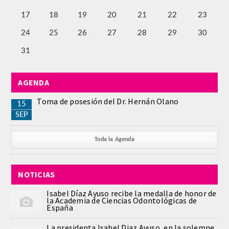
PUBLICACIONES
17
18
19
20
21
22
23
24
25
26
27
28
29
30
DICCIONARIO ODONTOLÓGICO
31
ANALES
AGENDA
Números anteriores
Toma de posesión del Dr. Hernán Olano
15
SEP
APERTURA DE CURSO
MONOGRAFÍAS
Toda la Agenda
NEWSLETTER EXTRAORDINARIA
NOTICIAS
CONVENIOS
Isabel Díaz Ayuso recibe la medalla de honor de
la Academia de Ciencias Odontológicas de
España
PRENSA
La presidenta Isabel Diaz Ayuso, en la solemne