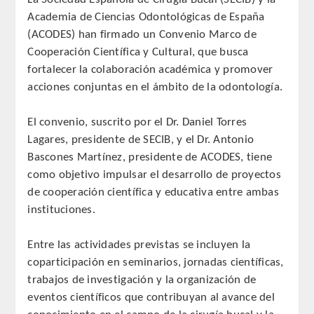
Academia de Ciencias Odontológicas de España
REGLAMENTO
(ACODES) han firmado un Convenio Marco de
Cooperación Científica y Cultural, que busca
ACADEMICOS
fortalecer la colaboración académica y promover
acciones conjuntas en el ámbito de la odontología.
SECCIONES
El convenio, suscrito por el Dr. Daniel Torres
CIENCIAS BASICAS MEDICAS
Lagares, presidente de SECIB, y el Dr. Antonio
AFINES A LA ODONTOLOGIA
Bascones Martínez, presidente de ACODES, tiene
como objetivo impulsar el desarrollo de proyectos
HUMANIDADES Y CIENCIAS
de cooperación científica y educativa entre ambas
MEDICO-JURIDICAS
instituciones.
PREVENCION,PROMOCION DE LA
Entre las actividades previstas se incluyen la
SALUD Y GESTION NUEVAS
coparticipación en seminarios, jornadas científicas,
TECNOLOGIAS SANITARIAS
trabajos de investigación y la organización de
eventos científicos que contribuyan al avance del
ESTOMATOLOGIA MEDICO-