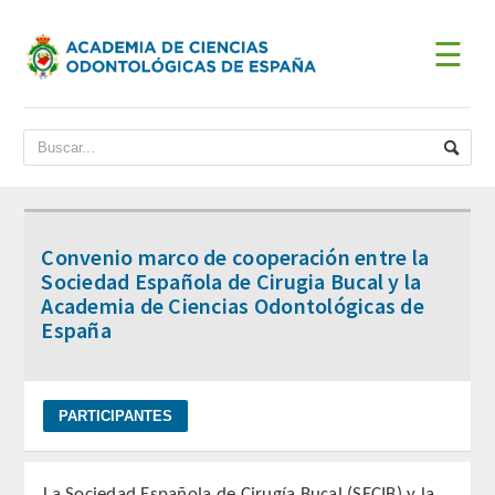
☰
INICIO
ACADEMIA
BIENVENIDA DEL PRESIDENTE
Convenio marco de cooperación entre la
DATOS HISTÓRICOS
Sociedad Española de Cirugia Bucal y la
Academia de Ciencias Odontológicas de
Historia
España
Presidentes
JUNTA DE GOBIERNO
ESTATUTOS
La Sociedad Española de Cirugía Bucal (SECIB) y la