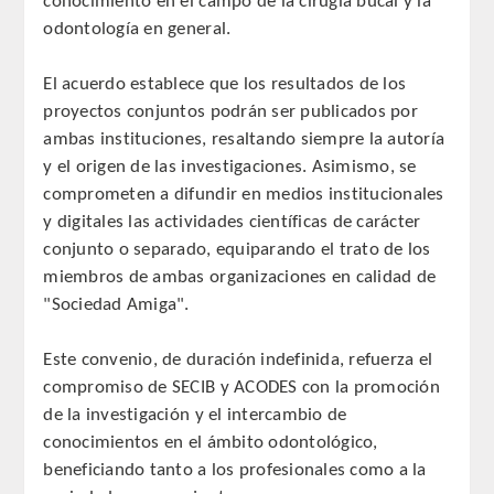
conocimiento en el campo de la cirugía bucal y la
QUIRURGICA
odontología en general.
ODONTOLOGIA CONSERVADORA
El acuerdo establece que los resultados de los
proyectos conjuntos podrán ser publicados por
ORTOGNATIA
ambas instituciones, resaltando siempre la autoría
y el origen de las investigaciones. Asimismo, se
NÚMERO
comprometen a difundir en medios institucionales
y digitales las actividades científicas de carácter
Alfabético
conjunto o separado, equiparando el trato de los
miembros de ambas organizaciones en calidad de
Número de Medalla
"Sociedad Amiga".
CORRESPONDIENTES
Este convenio, de duración indefinida, refuerza el
compromiso de SECIB y ACODES con la promoción
SUPERNUMERARIOS
de la investigación y el intercambio de
conocimientos en el ámbito odontológico,
HONOR
beneficiando tanto a los profesionales como a la