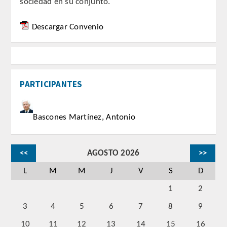
sociedad en su conjunto.
CORRESPONDIENTES EXTRANJEROS
Descargar Convenio
HISTÓRICO DE ACADÉMICOS
Número
PARTICIPANTES
Honor
Correspondientes
Bascones Martínez, Antonio
Correspondientes Extranjeros
<<
AGOSTO 2026
>>
ACTIVIDADES
L
M
M
J
V
S
D
1
2
Actividades realizadas
3
4
5
6
7
8
9
Videoteca
10
11
12
13
14
15
16