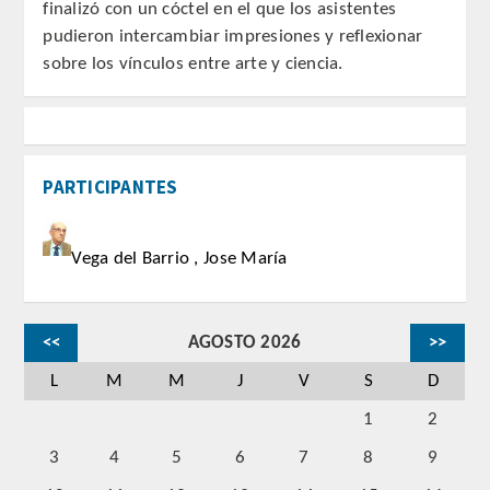
finalizó con un cóctel en el que los asistentes
PUBLICACIONES
pudieron intercambiar impresiones y reflexionar
sobre los vínculos entre arte y ciencia.
DICCIONARIO ODONTOLÓGICO
ANALES
PARTICIPANTES
Números anteriores
APERTURA DE CURSO
Vega del Barrio , Jose María
MONOGRAFÍAS
<<
AGOSTO 2026
>>
NEWSLETTER EXTRAORDINARIA
L
M
M
J
V
S
D
CONVENIOS
1
2
3
4
5
6
7
8
9
PRENSA