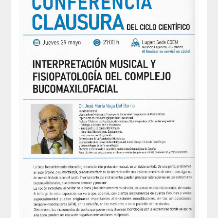
REGLAMENTO
ACADEMICOS
SECCIONES
CIENCIAS BASICAS MEDICAS
AFINES A LA ODONTOLOGIA
HUMANIDADES Y CIENCIAS
MEDICO-JURIDICAS
PREVENCION,PROMOCION DE LA
SALUD Y GESTION NUEVAS
TECNOLOGIAS SANITARIAS
ESTOMATOLOGIA MEDICO-