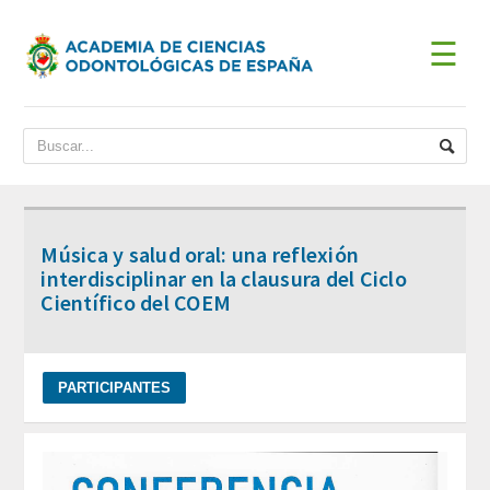
☰
INICIO
ACADEMIA
BIENVENIDA DEL PRESIDENTE
Música y salud oral: una reflexión
DATOS HISTÓRICOS
interdisciplinar en la clausura del Ciclo
Científico del COEM
Historia
Presidentes
JUNTA DE GOBIERNO
ESTATUTOS