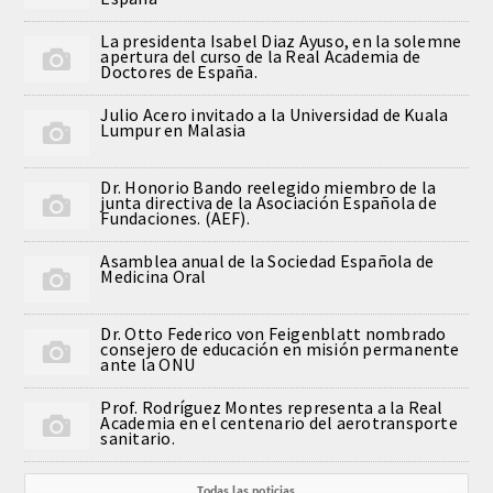
CORRESPONDIENTES EXTRANJEROS
La presidenta Isabel Diaz Ayuso, en la solemne
apertura del curso de la Real Academia de
Doctores de España.
HISTÓRICO DE ACADÉMICOS
Julio Acero invitado a la Universidad de Kuala
Lumpur en Malasia
Número
Dr. Honorio Bando reelegido miembro de la
Honor
junta directiva de la Asociación Española de
Fundaciones. (AEF).
Correspondientes
Asamblea anual de la Sociedad Española de
Medicina Oral
Correspondientes Extranjeros
Dr. Otto Federico von Feigenblatt nombrado
consejero de educación en misión permanente
ACTIVIDADES
ante la ONU
Prof. Rodríguez Montes representa a la Real
Actividades realizadas
Academia en el centenario del aerotransporte
sanitario.
Videoteca
Todas las noticias