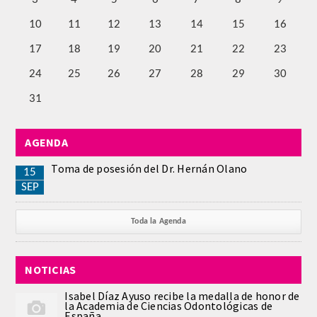
QUIRURGICA
10
11
12
13
14
15
16
17
18
19
20
21
22
23
ODONTOLOGIA CONSERVADORA
24
25
26
27
28
29
30
ORTOGNATIA
31
NÚMERO
AGENDA
Alfabético
Toma de posesión del Dr. Hernán Olano
15
SEP
Número de Medalla
Toda la Agenda
CORRESPONDIENTES
SUPERNUMERARIOS
NOTICIAS
Isabel Díaz Ayuso recibe la medalla de honor de
HONOR
la Academia de Ciencias Odontológicas de
España