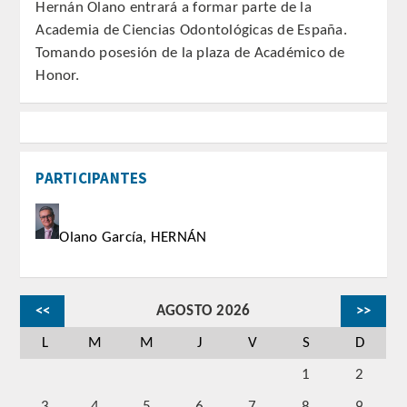
Hernán Olano entrará a formar parte de la
Academia de Ciencias Odontológicas de España.
REGLAMENTO
Tomando posesión de la plaza de Académico de
Honor.
ACADEMICOS
SECCIONES
PARTICIPANTES
CIENCIAS BASICAS MEDICAS
AFINES A LA ODONTOLOGIA
Olano García, HERNÁN
HUMANIDADES Y CIENCIAS
MEDICO-JURIDICAS
<<
AGOSTO 2026
>>
PREVENCION,PROMOCION DE LA
SALUD Y GESTION NUEVAS
L
M
M
J
V
S
D
TECNOLOGIAS SANITARIAS
1
2
ESTOMATOLOGIA MEDICO-
3
4
5
6
7
8
9