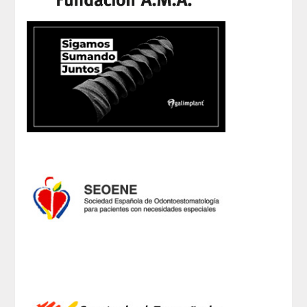
QUIRURGICA
ODONTOLOGIA CONSERVADORA
ORTOGNATIA
NÚMERO
Alfabético
Número de Medalla
CORRESPONDIENTES
SUPERNUMERARIOS
HONOR