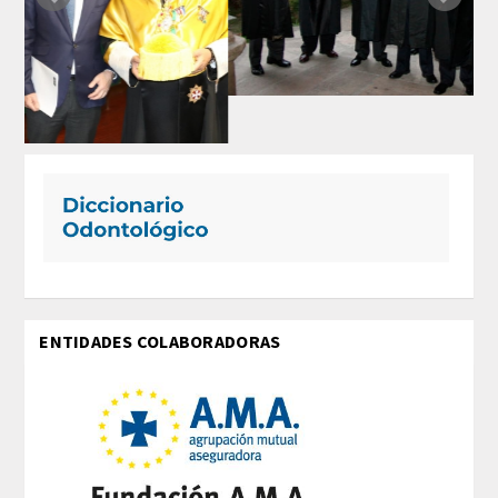
REGLAMENTO
ACADEMICOS
SECCIONES
CIENCIAS BASICAS MEDICAS
AFINES A LA ODONTOLOGIA
HUMANIDADES Y CIENCIAS
MEDICO-JURIDICAS
ENTIDADES COLABORADORAS
PREVENCION,PROMOCION DE LA
SALUD Y GESTION NUEVAS
TECNOLOGIAS SANITARIAS
ESTOMATOLOGIA MEDICO-