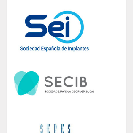
PUBLICACIONES
DICCIONARIO ODONTOLÓGICO
ANALES
Números anteriores
APERTURA DE CURSO
MONOGRAFÍAS
NEWSLETTER EXTRAORDINARIA
CONVENIOS
PRENSA