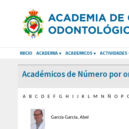
INICIO
ACADEMIA
ACADEMICOS
ACTIVIDADES
CORRESPONDIENTES EXTRANJEROS
Académicos de Número por or
A
B
C
D
E
F
G
H
I
J
K
L
M
N
Ñ
O
P
García García, Abel