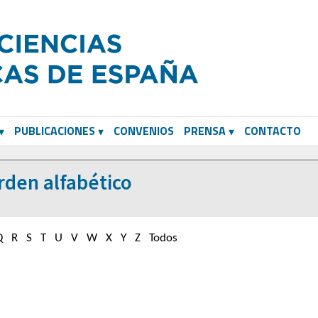
PUBLICACIONES
CONVENIOS
PRENSA
CONTACTO
den alfabético
Q
R
S
T
U
V
W
X
Y
Z
Todos