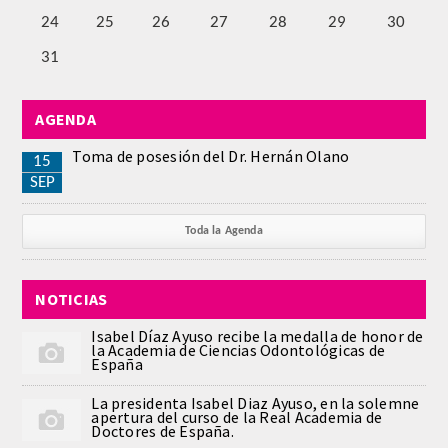
24
25
26
27
28
29
30
PUBLICACIONES
31
DICCIONARIO ODONTOLÓGICO
AGENDA
ANALES
Toma de posesión del Dr. Hernán Olano
15
Números anteriores
SEP
APERTURA DE CURSO
Toda la Agenda
MONOGRAFÍAS
NOTICIAS
NEWSLETTER EXTRAORDINARIA
Isabel Díaz Ayuso recibe la medalla de honor de
la Academia de Ciencias Odontológicas de
España
CONVENIOS
La presidenta Isabel Diaz Ayuso, en la solemne
apertura del curso de la Real Academia de
PRENSA
Doctores de España.