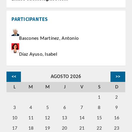
CORRESPONDIENTES EXTRANJEROS
PARTICIPANTES
HISTÓRICO DE ACADÉMICOS
Número
Bascones Martínez, Antonio
Honor
Díaz Ayuso, Isabel
Correspondientes
<<
AGOSTO 2026
>>
Correspondientes Extranjeros
L
M
M
J
V
S
D
ACTIVIDADES
1
2
3
4
5
6
7
8
9
Actividades realizadas
10
11
12
13
14
15
16
Videoteca
17
18
19
20
21
22
23