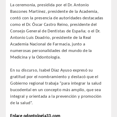
La ceremonia, presidida por el Dr. Antonio
QUIRURGICA
Bascones Martínez, presidente de la Academia,
contó con la presencia de autoridades destacadas
ODONTOLOGIA CONSERVADORA
como el Dr. Óscar Castro Reino, presidente del
Consejo General de Dentistas de España; o el Dr.
ORTOGNATIA
Antonio Luis Doadrio, presidente de la Real
Academia Nacional de Farmacia, junto a
NÚMERO
numerosas personalidades del mundo de la
Medicina y la Odontología.
Alfabético
En su discurso, Isabel Díaz Ayuso expresó su
Número de Medalla
gratitud por el nombramiento y destacó que el
Gobierno regional trabaja “para integrar la salud
CORRESPONDIENTES
bucodental en un concepto más amplio, que sea
integral y orientada a la prevención y promoción
SUPERNUMERARIOS
de la salud”.
HONOR
Enlace odontologia33.com