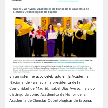
REGLAMENTO
ACADEMICOS
SECCIONES
CIENCIAS BASICAS MEDICAS
AFINES A LA ODONTOLOGIA
HUMANIDADES Y CIENCIAS
MEDICO-JURIDICAS
En un solemne acto celebrado en la Academia
Nacional de Farmacia, la presidenta de la
PREVENCION,PROMOCION DE LA
Comunidad de Madrid, Isabel Díaz Ayuso, ha sido
SALUD Y GESTION NUEVAS
distinguida como Académica de Honor de la
TECNOLOGIAS SANITARIAS
Academia de Ciencias Odontológicas de España.
ESTOMATOLOGIA MEDICO-