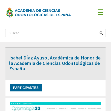
☰
INICIO
ACADEMIA
BIENVENIDA DEL PRESIDENTE
Isabel Díaz Ayuso, Académica de Honor de
DATOS HISTÓRICOS
la Academia de Ciencias Odontológicas de
España
Historia
Presidentes
JUNTA DE GOBIERNO
ESTATUTOS