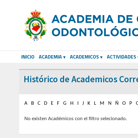
INICIO
ACADEMIA
ACADEMICOS
ACTIVIDADES
CORRESPONDIENTES EXTRANJEROS
Histórico de Academicos Cor
A
B
C
D
E
F
G
H
I
J
K
L
M
N
Ñ
O
P
No existen Académicos con el filtro selecionado.