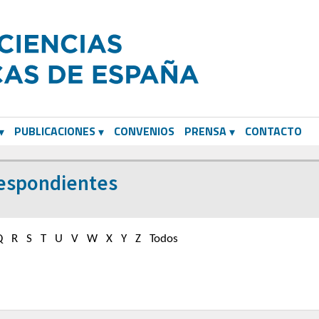
PUBLICACIONES
CONVENIOS
PRENSA
CONTACTO
respondientes
Q
R
S
T
U
V
W
X
Y
Z
Todos