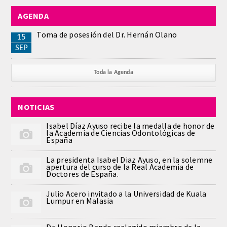
AGENDA
REGLAMENTO
Toma de posesión del Dr. Hernán Olano
15
ACADEMICOS
SEP
SECCIONES
Toda la Agenda
CIENCIAS BASICAS MEDICAS
NOTICIAS
AFINES A LA ODONTOLOGIA
Isabel Díaz Ayuso recibe la medalla de honor de
la Academia de Ciencias Odontológicas de
HUMANIDADES Y CIENCIAS
España
MEDICO-JURIDICAS
La presidenta Isabel Diaz Ayuso, en la solemne
apertura del curso de la Real Academia de
Doctores de España.
PREVENCION,PROMOCION DE LA
SALUD Y GESTION NUEVAS
Julio Acero invitado a la Universidad de Kuala
TECNOLOGIAS SANITARIAS
Lumpur en Malasia
ESTOMATOLOGIA MEDICO-
Dr. Honorio Bando reelegido miembro de la