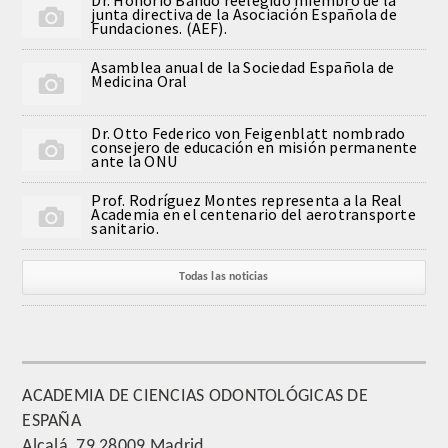
junta directiva de la Asociación Española de
QUIRURGICA
Fundaciones. (AEF).
Asamblea anual de la Sociedad Española de
ODONTOLOGIA CONSERVADORA
Medicina Oral
ORTOGNATIA
Dr. Otto Federico von Feigenblatt nombrado
consejero de educación en misión permanente
ante la ONU
NÚMERO
Prof. Rodríguez Montes representa a la Real
Academia en el centenario del aerotransporte
Alfabético
sanitario.
Número de Medalla
Todas las noticias
CORRESPONDIENTES
SUPERNUMERARIOS
ACADEMIA DE CIENCIAS ODONTOLÓGICAS DE
ESPAÑA
HONOR
Alcalá, 79 28009 Madrid