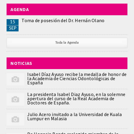
AGENDA
REGLAMENTO
Toma de posesión del Dr. Hernán Olano
15
ACADEMICOS
SEP
SECCIONES
Toda la Agenda
CIENCIAS BASICAS MEDICAS
NOTICIAS
AFINES A LA ODONTOLOGIA
Isabel Díaz Ayuso recibe la medalla de honor de
la Academia de Ciencias Odontológicas de
HUMANIDADES Y CIENCIAS
España
MEDICO-JURIDICAS
La presidenta Isabel Diaz Ayuso, en la solemne
apertura del curso de la Real Academia de
Doctores de España.
PREVENCION,PROMOCION DE LA
SALUD Y GESTION NUEVAS
Julio Acero invitado a la Universidad de Kuala
TECNOLOGIAS SANITARIAS
Lumpur en Malasia
ESTOMATOLOGIA MEDICO-
Dr. Honorio Bando reelegido miembro de la