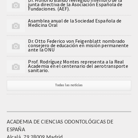
junta directiva de la Asociación Española de
QUIRURGICA
Fundaciones. (AEF).
Asamblea anual de la Sociedad Española de
ODONTOLOGIA CONSERVADORA
Medicina Oral
ORTOGNATIA
Dr. Otto Federico von Feigenblatt nombrado
consejero de educación en misión permanente
ante la ONU
NÚMERO
Prof. Rodríguez Montes representa a la Real
Academia en el centenario del aerotransporte
Alfabético
sanitario.
Número de Medalla
Todas las noticias
CORRESPONDIENTES
SUPERNUMERARIOS
ACADEMIA DE CIENCIAS ODONTOLÓGICAS DE
ESPAÑA
HONOR
Alcalá, 79 28009 Madrid