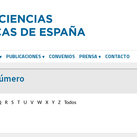
PUBLICACIONES
CONVENIOS
PRENSA
CONTACTO
Número
Q
R
S
T
U
V
W
X
Y
Z
Todos