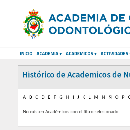
INICIO
ACADEMIA
ACADEMICOS
ACTIVIDADES
CORRESPONDIENTES EXTRANJEROS
Histórico de Academicos de 
A
B
C
D
E
F
G
H
I
J
K
L
M
N
Ñ
O
P
No existen Académicos con el filtro selecionado.