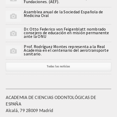
Fundaciones. (AEF).
QUIRURGICA
Asamblea anual de la Sociedad Española de
Medicina Oral
ODONTOLOGIA CONSERVADORA
Dr. Otto Federico von Feigenblatt nombrado
ORTOGNATIA
consejero de educación en misión permanente
ante la ONU
NÚMERO
Prof. Rodríguez Montes representa a la Real
Academia en el centenario del aerotransporte
sanitario.
Alfabético
Todas las noticias
Número de Medalla
CORRESPONDIENTES
SUPERNUMERARIOS
ACADEMIA DE CIENCIAS ODONTOLÓGICAS DE
ESPAÑA
HONOR
Alcalá, 79 28009 Madrid