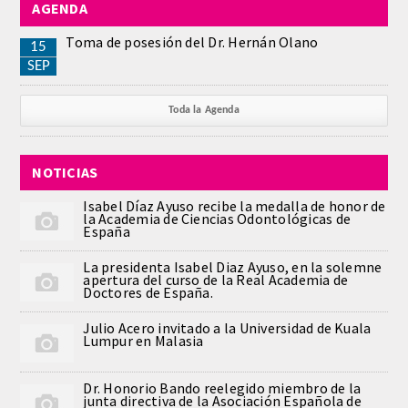
AGENDA
REGLAMENTO
Toma de posesión del Dr. Hernán Olano
15
SEP
ACADEMICOS
Toda la Agenda
SECCIONES
NOTICIAS
CIENCIAS BASICAS MEDICAS
AFINES A LA ODONTOLOGIA
Isabel Díaz Ayuso recibe la medalla de honor de
la Academia de Ciencias Odontológicas de
España
HUMANIDADES Y CIENCIAS
La presidenta Isabel Diaz Ayuso, en la solemne
MEDICO-JURIDICAS
apertura del curso de la Real Academia de
Doctores de España.
PREVENCION,PROMOCION DE LA
Julio Acero invitado a la Universidad de Kuala
SALUD Y GESTION NUEVAS
Lumpur en Malasia
TECNOLOGIAS SANITARIAS
Dr. Honorio Bando reelegido miembro de la
junta directiva de la Asociación Española de
ESTOMATOLOGIA MEDICO-