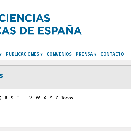
PUBLICACIONES
CONVENIOS
PRENSA
CONTACTO
s
Q
R
S
T
U
V
W
X
Y
Z
Todos