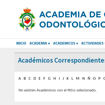
INICIO
ACADEMIA
ACADEMICOS
ACTIVIDADES
CORRESPONDIENTES EXTRANJEROS
Académicos Correspondiente
A
B
C
D
E
F
G
H
I
J
K
L
M
N
Ñ
O
P
No existen Académicos con el filtro selecionado.