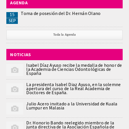
AGENDA
REGLAMENTO
Toma de posesión del Dr. Hernán Olano
15
SEP
ACADEMICOS
Toda la Agenda
SECCIONES
NOTICIAS
CIENCIAS BASICAS MEDICAS
AFINES A LA ODONTOLOGIA
Isabel Díaz Ayuso recibe la medalla de honor de
la Academia de Ciencias Odontológicas de
España
HUMANIDADES Y CIENCIAS
La presidenta Isabel Diaz Ayuso, en la solemne
MEDICO-JURIDICAS
apertura del curso de la Real Academia de
Doctores de España.
PREVENCION,PROMOCION DE LA
Julio Acero invitado a la Universidad de Kuala
SALUD Y GESTION NUEVAS
Lumpur en Malasia
TECNOLOGIAS SANITARIAS
Dr. Honorio Bando reelegido miembro de la
junta directiva de la Asociación Española de
ESTOMATOLOGIA MEDICO-