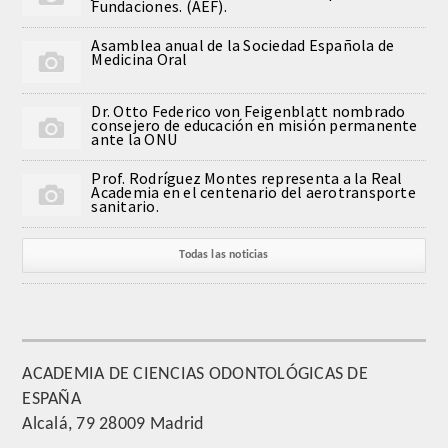
Fundaciones. (AEF).
QUIRURGICA
Asamblea anual de la Sociedad Española de
Medicina Oral
ODONTOLOGIA CONSERVADORA
Dr. Otto Federico von Feigenblatt nombrado
ORTOGNATIA
consejero de educación en misión permanente
ante la ONU
NÚMERO
Prof. Rodríguez Montes representa a la Real
Academia en el centenario del aerotransporte
sanitario.
Alfabético
Todas las noticias
Número de Medalla
CORRESPONDIENTES
SUPERNUMERARIOS
ACADEMIA DE CIENCIAS ODONTOLÓGICAS DE
ESPAÑA
HONOR
Alcalá, 79 28009 Madrid