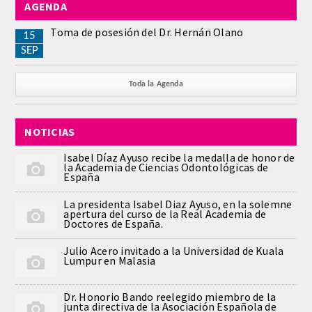
AGENDA
REGLAMENTO
Toma de posesión del Dr. Hernán Olano
15
SEP
ACADEMICOS
Toda la Agenda
SECCIONES
NOTICIAS
CIENCIAS BASICAS MEDICAS
AFINES A LA ODONTOLOGIA
Isabel Díaz Ayuso recibe la medalla de honor de
la Academia de Ciencias Odontológicas de
España
HUMANIDADES Y CIENCIAS
La presidenta Isabel Diaz Ayuso, en la solemne
MEDICO-JURIDICAS
apertura del curso de la Real Academia de
Doctores de España.
PREVENCION,PROMOCION DE LA
Julio Acero invitado a la Universidad de Kuala
SALUD Y GESTION NUEVAS
Lumpur en Malasia
TECNOLOGIAS SANITARIAS
Dr. Honorio Bando reelegido miembro de la
junta directiva de la Asociación Española de
ESTOMATOLOGIA MEDICO-