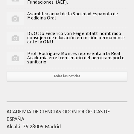
Fundaciones. (AEF).
QUIRURGICA
Asamblea anual de la Sociedad Española de
Medicina Oral
ODONTOLOGIA CONSERVADORA
Dr. Otto Federico von Feigenblatt nombrado
ORTOGNATIA
consejero de educación en misión permanente
ante la ONU
NÚMERO
Prof. Rodríguez Montes representa a la Real
Academia en el centenario del aerotransporte
sanitario.
Alfabético
Todas las noticias
Número de Medalla
CORRESPONDIENTES
SUPERNUMERARIOS
ACADEMIA DE CIENCIAS ODONTOLÓGICAS DE
ESPAÑA
HONOR
Alcalá, 79 28009 Madrid