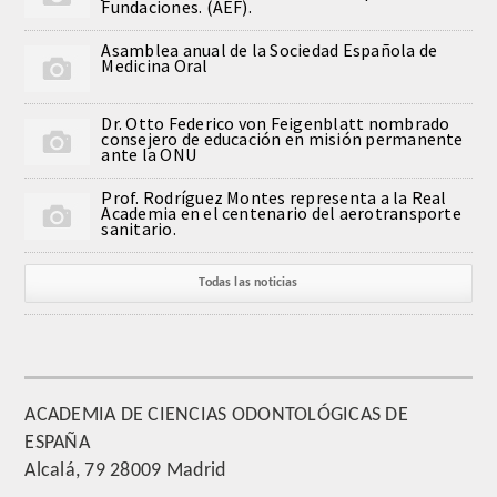
Fundaciones. (AEF).
QUIRURGICA
Asamblea anual de la Sociedad Española de
Medicina Oral
ODONTOLOGIA CONSERVADORA
Dr. Otto Federico von Feigenblatt nombrado
ORTOGNATIA
consejero de educación en misión permanente
ante la ONU
NÚMERO
Prof. Rodríguez Montes representa a la Real
Academia en el centenario del aerotransporte
sanitario.
Alfabético
Todas las noticias
Número de Medalla
CORRESPONDIENTES
SUPERNUMERARIOS
ACADEMIA DE CIENCIAS ODONTOLÓGICAS DE
ESPAÑA
HONOR
Alcalá, 79 28009 Madrid