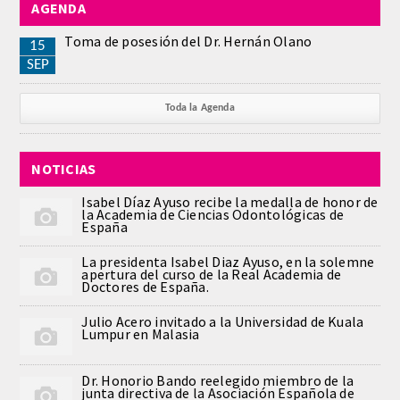
AGENDA
REGLAMENTO
Toma de posesión del Dr. Hernán Olano
15
SEP
ACADEMICOS
Toda la Agenda
SECCIONES
NOTICIAS
CIENCIAS BASICAS MEDICAS
AFINES A LA ODONTOLOGIA
Isabel Díaz Ayuso recibe la medalla de honor de
la Academia de Ciencias Odontológicas de
España
HUMANIDADES Y CIENCIAS
La presidenta Isabel Diaz Ayuso, en la solemne
MEDICO-JURIDICAS
apertura del curso de la Real Academia de
Doctores de España.
PREVENCION,PROMOCION DE LA
Julio Acero invitado a la Universidad de Kuala
SALUD Y GESTION NUEVAS
Lumpur en Malasia
TECNOLOGIAS SANITARIAS
Dr. Honorio Bando reelegido miembro de la
junta directiva de la Asociación Española de
ESTOMATOLOGIA MEDICO-