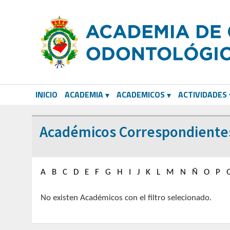
INICIO
ACADEMIA
ACADEMICOS
ACTIVIDADES
CORRESPONDIENTES EXTRANJEROS
Académicos Correspondientes
A
B
C
D
E
F
G
H
I
J
K
L
M
N
Ñ
O
P
No existen Académicos con el filtro selecionado.