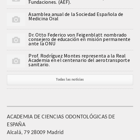
Fundaciones. (AEF).
QUIRURGICA
Asamblea anual de la Sociedad Española de
Medicina Oral
ODONTOLOGIA CONSERVADORA
Dr. Otto Federico von Feigenblatt nombrado
ORTOGNATIA
consejero de educación en misión permanente
ante la ONU
NÚMERO
Prof. Rodríguez Montes representa a la Real
Academia en el centenario del aerotransporte
sanitario.
Alfabético
Todas las noticias
Número de Medalla
CORRESPONDIENTES
SUPERNUMERARIOS
ACADEMIA DE CIENCIAS ODONTOLÓGICAS DE
ESPAÑA
HONOR
Alcalá, 79 28009 Madrid