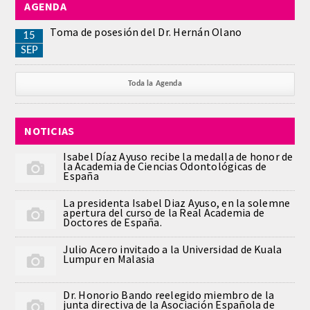
AGENDA
REGLAMENTO
Toma de posesión del Dr. Hernán Olano
15
SEP
ACADEMICOS
Toda la Agenda
SECCIONES
NOTICIAS
CIENCIAS BASICAS MEDICAS
AFINES A LA ODONTOLOGIA
Isabel Díaz Ayuso recibe la medalla de honor de
la Academia de Ciencias Odontológicas de
España
HUMANIDADES Y CIENCIAS
La presidenta Isabel Diaz Ayuso, en la solemne
MEDICO-JURIDICAS
apertura del curso de la Real Academia de
Doctores de España.
PREVENCION,PROMOCION DE LA
Julio Acero invitado a la Universidad de Kuala
SALUD Y GESTION NUEVAS
Lumpur en Malasia
TECNOLOGIAS SANITARIAS
Dr. Honorio Bando reelegido miembro de la
junta directiva de la Asociación Española de
ESTOMATOLOGIA MEDICO-