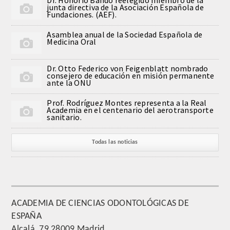
junta directiva de la Asociación Española de
QUIRURGICA
Fundaciones. (AEF).
Asamblea anual de la Sociedad Española de
ODONTOLOGIA CONSERVADORA
Medicina Oral
ORTOGNATIA
Dr. Otto Federico von Feigenblatt nombrado
consejero de educación en misión permanente
ante la ONU
NÚMERO
Prof. Rodríguez Montes representa a la Real
Academia en el centenario del aerotransporte
Alfabético
sanitario.
Número de Medalla
Todas las noticias
CORRESPONDIENTES
SUPERNUMERARIOS
ACADEMIA DE CIENCIAS ODONTOLÓGICAS DE
ESPAÑA
HONOR
Alcalá, 79 28009 Madrid