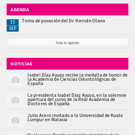
AGENDA
REGLAMENTO
Toma de posesión del Dr. Hernán Olano
15
ACADEMICOS
SEP
SECCIONES
Toda la Agenda
CIENCIAS BASICAS MEDICAS
NOTICIAS
AFINES A LA ODONTOLOGIA
Isabel Díaz Ayuso recibe la medalla de honor de
la Academia de Ciencias Odontológicas de
HUMANIDADES Y CIENCIAS
España
MEDICO-JURIDICAS
La presidenta Isabel Diaz Ayuso, en la solemne
apertura del curso de la Real Academia de
Doctores de España.
PREVENCION,PROMOCION DE LA
SALUD Y GESTION NUEVAS
Julio Acero invitado a la Universidad de Kuala
TECNOLOGIAS SANITARIAS
Lumpur en Malasia
ESTOMATOLOGIA MEDICO-
Dr. Honorio Bando reelegido miembro de la