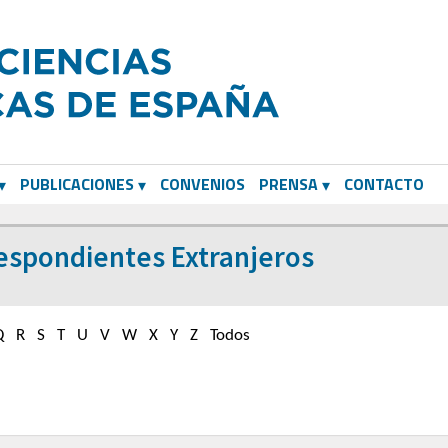
PUBLICACIONES
CONVENIOS
PRENSA
CONTACTO
espondientes Extranjeros
Q
R
S
T
U
V
W
X
Y
Z
Todos