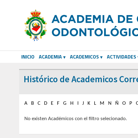
INICIO
ACADEMIA
ACADEMICOS
ACTIVIDADES
CORRESPONDIENTES EXTRANJEROS
Histórico de Academicos Corr
A
B
C
D
E
F
G
H
I
J
K
L
M
N
Ñ
O
P
No existen Académicos con el filtro selecionado.