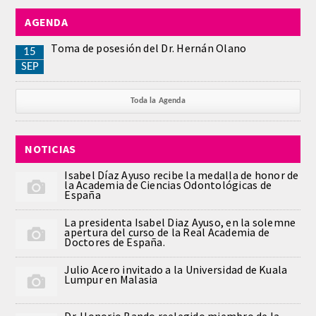
AGENDA
REGLAMENTO
Toma de posesión del Dr. Hernán Olano
15
ACADEMICOS
SEP
SECCIONES
Toda la Agenda
CIENCIAS BASICAS MEDICAS
NOTICIAS
AFINES A LA ODONTOLOGIA
Isabel Díaz Ayuso recibe la medalla de honor de
la Academia de Ciencias Odontológicas de
HUMANIDADES Y CIENCIAS
España
MEDICO-JURIDICAS
La presidenta Isabel Diaz Ayuso, en la solemne
apertura del curso de la Real Academia de
Doctores de España.
PREVENCION,PROMOCION DE LA
SALUD Y GESTION NUEVAS
Julio Acero invitado a la Universidad de Kuala
TECNOLOGIAS SANITARIAS
Lumpur en Malasia
ESTOMATOLOGIA MEDICO-
Dr. Honorio Bando reelegido miembro de la