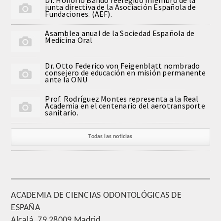
junta directiva de la Asociación Española de
QUIRURGICA
Fundaciones. (AEF).
Asamblea anual de la Sociedad Española de
ODONTOLOGIA CONSERVADORA
Medicina Oral
ORTOGNATIA
Dr. Otto Federico von Feigenblatt nombrado
consejero de educación en misión permanente
ante la ONU
NÚMERO
Prof. Rodríguez Montes representa a la Real
Academia en el centenario del aerotransporte
Alfabético
sanitario.
Número de Medalla
Todas las noticias
CORRESPONDIENTES
SUPERNUMERARIOS
ACADEMIA DE CIENCIAS ODONTOLÓGICAS DE
ESPAÑA
HONOR
Alcalá, 79 28009 Madrid