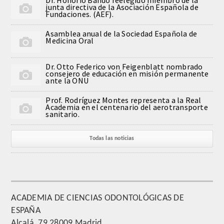
junta directiva de la Asociación Española de
QUIRURGICA
Fundaciones. (AEF).
Asamblea anual de la Sociedad Española de
ODONTOLOGIA CONSERVADORA
Medicina Oral
ORTOGNATIA
Dr. Otto Federico von Feigenblatt nombrado
consejero de educación en misión permanente
ante la ONU
NÚMERO
Prof. Rodríguez Montes representa a la Real
Academia en el centenario del aerotransporte
Alfabético
sanitario.
Número de Medalla
Todas las noticias
CORRESPONDIENTES
SUPERNUMERARIOS
ACADEMIA DE CIENCIAS ODONTOLÓGICAS DE
ESPAÑA
HONOR
Alcalá, 79 28009 Madrid