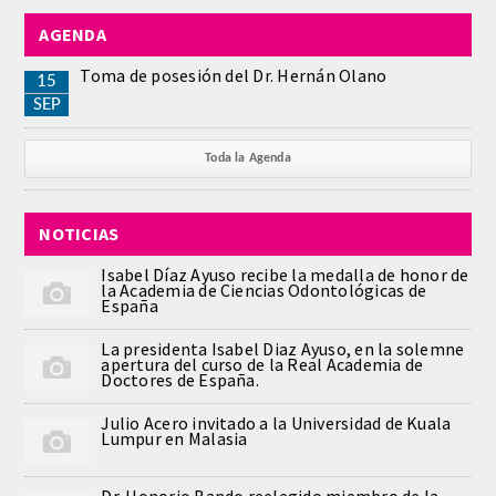
AGENDA
REGLAMENTO
Toma de posesión del Dr. Hernán Olano
15
ACADEMICOS
SEP
SECCIONES
Toda la Agenda
CIENCIAS BASICAS MEDICAS
NOTICIAS
AFINES A LA ODONTOLOGIA
Isabel Díaz Ayuso recibe la medalla de honor de
la Academia de Ciencias Odontológicas de
HUMANIDADES Y CIENCIAS
España
MEDICO-JURIDICAS
La presidenta Isabel Diaz Ayuso, en la solemne
apertura del curso de la Real Academia de
Doctores de España.
PREVENCION,PROMOCION DE LA
SALUD Y GESTION NUEVAS
Julio Acero invitado a la Universidad de Kuala
TECNOLOGIAS SANITARIAS
Lumpur en Malasia
ESTOMATOLOGIA MEDICO-
Dr. Honorio Bando reelegido miembro de la