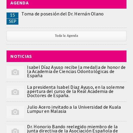
AGENDA
REGLAMENTO
Toma de posesión del Dr. Hernán Olano
15
SEP
ACADEMICOS
Toda la Agenda
SECCIONES
NOTICIAS
CIENCIAS BASICAS MEDICAS
AFINES A LA ODONTOLOGIA
Isabel Díaz Ayuso recibe la medalla de honor de
la Academia de Ciencias Odontológicas de
España
HUMANIDADES Y CIENCIAS
La presidenta Isabel Diaz Ayuso, en la solemne
MEDICO-JURIDICAS
apertura del curso de la Real Academia de
Doctores de España.
PREVENCION,PROMOCION DE LA
Julio Acero invitado a la Universidad de Kuala
SALUD Y GESTION NUEVAS
Lumpur en Malasia
TECNOLOGIAS SANITARIAS
Dr. Honorio Bando reelegido miembro de la
junta directiva de la Asociación Española de
ESTOMATOLOGIA MEDICO-