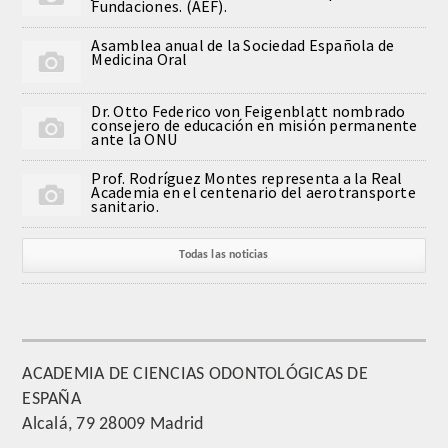
Fundaciones. (AEF).
QUIRURGICA
Asamblea anual de la Sociedad Española de
Medicina Oral
ODONTOLOGIA CONSERVADORA
Dr. Otto Federico von Feigenblatt nombrado
ORTOGNATIA
consejero de educación en misión permanente
ante la ONU
NÚMERO
Prof. Rodríguez Montes representa a la Real
Academia en el centenario del aerotransporte
sanitario.
Alfabético
Todas las noticias
Número de Medalla
CORRESPONDIENTES
SUPERNUMERARIOS
ACADEMIA DE CIENCIAS ODONTOLÓGICAS DE
ESPAÑA
HONOR
Alcalá, 79 28009 Madrid