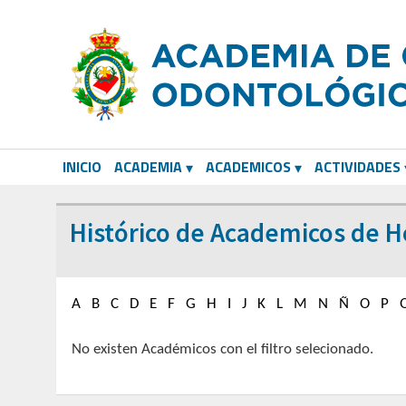
INICIO
ACADEMIA
ACADEMICOS
ACTIVIDADES
CORRESPONDIENTES EXTRANJEROS
Histórico de Academicos de 
A
B
C
D
E
F
G
H
I
J
K
L
M
N
Ñ
O
P
No existen Académicos con el filtro selecionado.