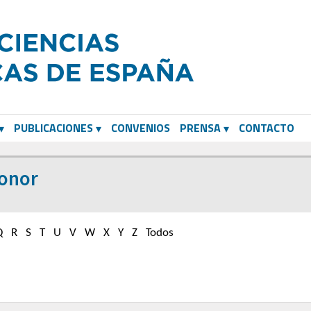
PUBLICACIONES
CONVENIOS
PRENSA
CONTACTO
Honor
Q
R
S
T
U
V
W
X
Y
Z
Todos